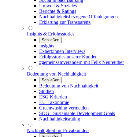
Social Impact Banking
Umwelt & Soziales
Berichte & Ratings
Nachhaltigkeitsbezogene Offenlegungen
Erklärung zur Transparenz
Insights & Erfolgsstories
Schließen
Insights
Expert:innen Interviews
Erfolgsstories unserer Kunden
#gemeinsamverändern mit Felix Neureuther
Bedeutung von Nachhaltigkeit
Schließen
Bedeutung von Nachhaltigkeit
Studien
ESG Kriterien
EU-Taxonomie
Greenwashing vermeiden
SDG - Sustainable Development Goals
Nachhaltigkeitsrating
Nachhaltigkeit für Privatkunden
Schließen