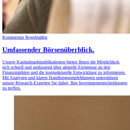
Kommentar
Regelmäßig
Umfassender Börsenüberblick.
Unsere Kapitalmarktpublikationen bieten Ihnen die Möglichkeit,
sich schnell und umfassend über aktuelle Ereignisse an den
Finanzmärkten und die konjunkturelle Entwicklung zu informieren.
Mit Analysen und klaren Handlungsempfehlungen unterstützen
unsere Research-Experten Sie dabei, Ihre Investmententscheidungen
zu treffen.