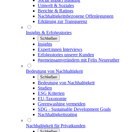
Social Impact Banking
Umwelt & Soziales
Berichte & Ratings
Nachhaltigkeitsbezogene Offenlegungen
Erklärung zur Transparenz
Insights & Erfolgsstories
Schließen
Insights
Expert:innen Interviews
Erfolgsstories unserer Kunden
#gemeinsamverändern mit Felix Neureuther
Bedeutung von Nachhaltigkeit
Schließen
Bedeutung von Nachhaltigkeit
Studien
ESG Kriterien
EU-Taxonomie
Greenwashing vermeiden
SDG - Sustainable Development Goals
Nachhaltigkeitsrating
Nachhaltigkeit für Privatkunden
Schließen