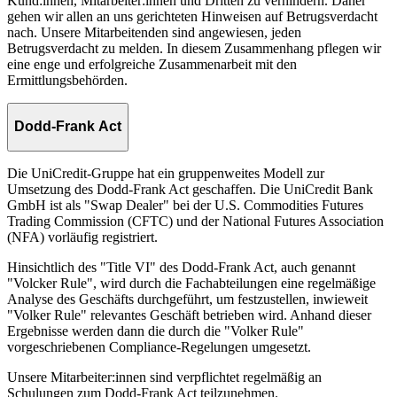
Kund:innen, Mitarbeiter:innen und Dritten zu verhindern. Daher
gehen wir allen an uns gerichteten Hinweisen auf Betrugsverdacht
nach. Unsere Mitarbeitenden sind angewiesen, jeden
Betrugsverdacht zu melden. In diesem Zusammenhang pflegen wir
eine enge und erfolgreiche Zusammenarbeit mit den
Ermittlungsbehörden.
Dodd-Frank Act
Die UniCredit-Gruppe hat ein gruppenweites Modell zur
Umsetzung des Dodd-Frank Act geschaffen. Die UniCredit Bank
GmbH ist als "Swap Dealer" bei der U.S. Commodities Futures
Trading Commission (CFTC) und der National Futures Association
(NFA) vorläufig registriert.
Hinsichtlich des "Title VI" des Dodd-Frank Act, auch genannt
"Volcker Rule", wird durch die Fachabteilungen eine regelmäßige
Analyse des Geschäfts durchgeführt, um festzustellen, inwieweit
"Volker Rule" relevantes Geschäft betrieben wird. Anhand dieser
Ergebnisse werden dann die durch die "Volker Rule"
vorgeschriebenen Compliance-Regelungen umgesetzt.
Unsere Mitarbeiter:innen sind verpflichtet regelmäßig an
Schulungen zum Dodd-Frank Act teilzunehmen.