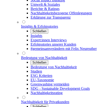
Social Impact Banking
Umwelt & Soziales
Berichte & Ratings
Nachhaltigkeitsbezogene Offenlegungen
Erklärung zur Transparenz
Insights & Erfolgsstories
Schließen
Insights
Expert:innen Interviews
Erfolgsstories unserer Kunden
#gemeinsamverändern mit Felix Neureuther
Bedeutung von Nachhaltigkeit
Schließen
Bedeutung von Nachhaltigkeit
Studien
ESG Kriterien
EU-Taxonomie
Greenwashing vermeiden
SDG - Sustainable Development Goals
Nachhaltigkeitsrating
Nachhaltigkeit für Privatkunden
Schließen