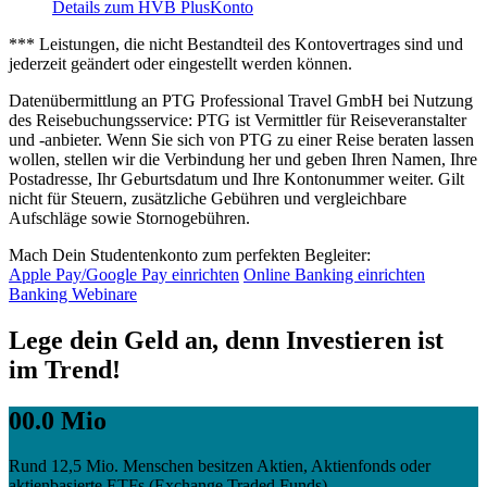
Details zum HVB PlusKonto
*** Leistungen, die nicht Bestandteil des Kontovertrages sind und
jederzeit geändert oder eingestellt werden können.
Datenübermittlung an PTG Professional Travel GmbH bei Nutzung
des Reisebuchungsservice: PTG ist Vermittler für Reiseveranstalter
und -anbieter. Wenn Sie sich von PTG zu einer Reise beraten lassen
wollen, stellen wir die Verbindung her und geben Ihren Namen, Ihre
Postadresse, Ihr Geburtsdatum und Ihre Kontonummer weiter. Gilt
nicht für Steuern, zusätzliche Gebühren und vergleichbare
Aufschläge sowie Stornogebühren.
Mach Dein Studentenkonto zum perfekten Begleiter:
Apple Pay/Google Pay einrichten
Online Banking einrichten
Banking Webinare
Lege dein Geld an, denn Investieren ist
im Trend!
00.0 Mio
Rund 12,5 Mio. Menschen besitzen Aktien, Aktienfonds oder
aktienbasierte ETFs (Exchange Traded Funds).