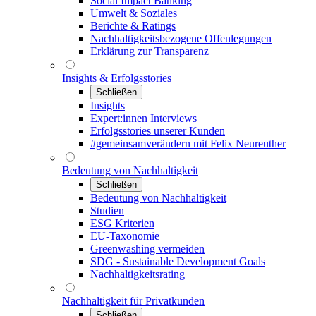
Social Impact Banking
Umwelt & Soziales
Berichte & Ratings
Nachhaltigkeitsbezogene Offenlegungen
Erklärung zur Transparenz
Insights & Erfolgsstories
Schließen
Insights
Expert:innen Interviews
Erfolgsstories unserer Kunden
#gemeinsamverändern mit Felix Neureuther
Bedeutung von Nachhaltigkeit
Schließen
Bedeutung von Nachhaltigkeit
Studien
ESG Kriterien
EU-Taxonomie
Greenwashing vermeiden
SDG - Sustainable Development Goals
Nachhaltigkeitsrating
Nachhaltigkeit für Privatkunden
Schließen