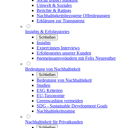
Social Impact Banking
Umwelt & Soziales
Berichte & Ratings
Nachhaltigkeitsbezogene Offenlegungen
Erklärung zur Transparenz
Insights & Erfolgsstories
Schließen
Insights
Expert:innen Interviews
Erfolgsstories unserer Kunden
#gemeinsamverändern mit Felix Neureuther
Bedeutung von Nachhaltigkeit
Schließen
Bedeutung von Nachhaltigkeit
Studien
ESG Kriterien
EU-Taxonomie
Greenwashing vermeiden
SDG - Sustainable Development Goals
Nachhaltigkeitsrating
Nachhaltigkeit für Privatkunden
Schließen