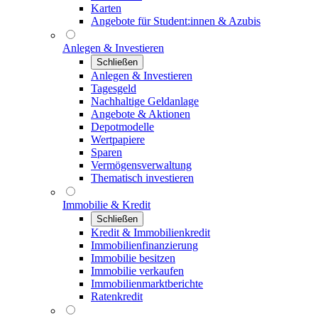
Karten
Angebote für Student:innen & Azubis
Anlegen & Investieren
Schließen
Anlegen & Investieren
Tagesgeld
Nachhaltige Geldanlage
Angebote & Aktionen
Depotmodelle
Wertpapiere
Sparen
Vermögensverwaltung
Thematisch investieren
Immobilie & Kredit
Schließen
Kredit & Immobilienkredit
Immobilienfinanzierung
Immobilie besitzen
Immobilie verkaufen
Immobilienmarktberichte
Ratenkredit