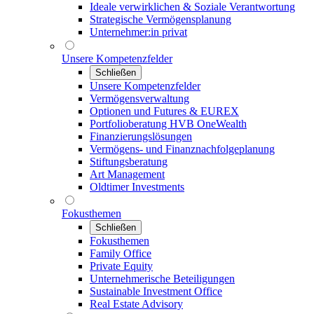
Ideale verwirklichen & Soziale Verantwortung
Strategische Vermögensplanung
Unternehmer:in privat
Unsere Kompetenzfelder
Schließen
Unsere Kompetenzfelder
Vermögensverwaltung
Optionen und Futures & EUREX
Portfolioberatung HVB OneWealth
Finanzierungslösungen
Vermögens- und Finanznachfolgeplanung
Stiftungsberatung
Art Management
Oldtimer Investments
Fokusthemen
Schließen
Fokusthemen
Family Office
Private Equity
Unternehmerische Beteiligungen
Sustainable Investment Office
Real Estate Advisory