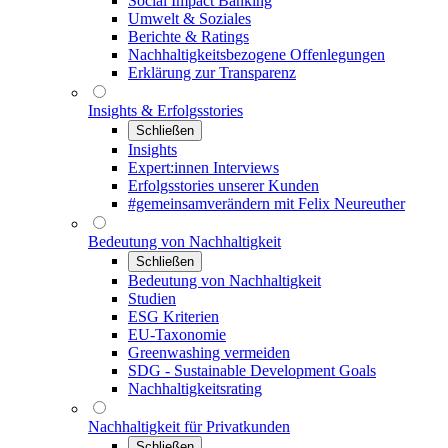
Social Impact Banking
Umwelt & Soziales
Berichte & Ratings
Nachhaltigkeitsbezogene Offenlegungen
Erklärung zur Transparenz
Insights & Erfolgsstories
Schließen
Insights
Expert:innen Interviews
Erfolgsstories unserer Kunden
#gemeinsamverändern mit Felix Neureuther
Bedeutung von Nachhaltigkeit
Schließen
Bedeutung von Nachhaltigkeit
Studien
ESG Kriterien
EU-Taxonomie
Greenwashing vermeiden
SDG - Sustainable Development Goals
Nachhaltigkeitsrating
Nachhaltigkeit für Privatkunden
Schließen