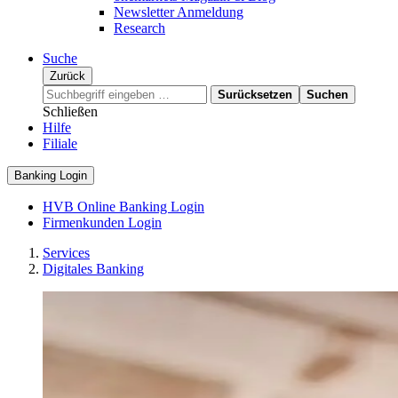
Newsletter Anmeldung
Research
Suche
Zurück
Surücksetzen
Suchen
Schließen
Hilfe
Filiale
Banking Login
HVB Online Banking Login
Firmenkunden Login
Services
Digitales Banking