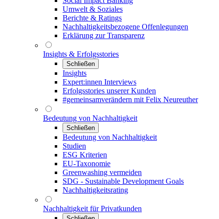
Social Impact Banking
Umwelt & Soziales
Berichte & Ratings
Nachhaltigkeitsbezogene Offenlegungen
Erklärung zur Transparenz
Insights & Erfolgsstories
Schließen
Insights
Expert:innen Interviews
Erfolgsstories unserer Kunden
#gemeinsamverändern mit Felix Neureuther
Bedeutung von Nachhaltigkeit
Schließen
Bedeutung von Nachhaltigkeit
Studien
ESG Kriterien
EU-Taxonomie
Greenwashing vermeiden
SDG - Sustainable Development Goals
Nachhaltigkeitsrating
Nachhaltigkeit für Privatkunden
Schließen