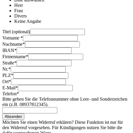
Herr
Frau
Divers
Keine Angabe
Titel (optional)
Vorname
*
Nachname
*
IBAN
*
Firmenname
*
Straße
*
Nr.
*
PLZ
*
Ort
*
E-Mail
*
Telefon
*
Bitte geben Sie die Telefonnummer ohne Leer- und Sonderzeichen
ein (z.B. 08937812345).
Absenden
Möchten Sie einen Widerruf erklären? Diese Funktion ist nur für
den Widerruf vorgesehen. Für Kündigungen nutzen Sie bitte die
dafür vorgesehenen Wege.