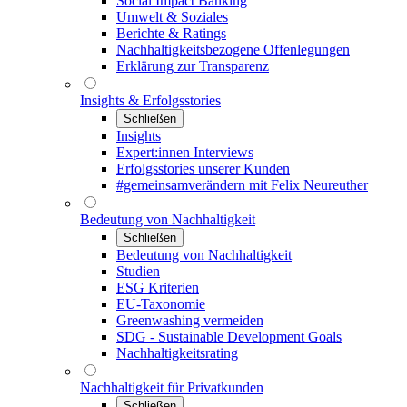
Social Impact Banking
Umwelt & Soziales
Berichte & Ratings
Nachhaltigkeitsbezogene Offenlegungen
Erklärung zur Transparenz
Insights & Erfolgsstories
Schließen
Insights
Expert:innen Interviews
Erfolgsstories unserer Kunden
#gemeinsamverändern mit Felix Neureuther
Bedeutung von Nachhaltigkeit
Schließen
Bedeutung von Nachhaltigkeit
Studien
ESG Kriterien
EU-Taxonomie
Greenwashing vermeiden
SDG - Sustainable Development Goals
Nachhaltigkeitsrating
Nachhaltigkeit für Privatkunden
Schließen