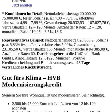
Laufzeit.
Jetzt anrufen
* Konditionen im Detail
: Nettodarlehensbetrag: 20.000,00–
75.000,00 €, fester Sollzins p. a.: 4,88 – 7,71 %, effektiver
Jahreszins: 4,99 – 7,99 %, Gesamtbetrag: 20.532,53 – 107.827,76 €,
Vertragslaufzeit: 12 – 120 Monate, Anzahl der Raten: 12 – 120,
monatliche Rate: 210,95 – 6.514,13 €
Repräsentatives Beispiel
: Nettodarlehensbetrag 20.000 €, Sollzins
p. a. 5,83% fest, effektiver Jahreszins 5,99%, Gesamtbetrag
23.105,50 €, Vertragslaufzeit 60 Monate, monatliche Rate 385,09 €,
Anzahl der Raten 60.
Darlehensgeber
ist die UniCredit Bank
GmbH, Arabellastraße 12, 81925 München. Positive
Kreditentscheidung und Bonität vorausgesetzt.
28 Tage
vertragliches Rücktrittsrecht.
Gut fürs Klima – HVB
Modernisierungskredit
Steigern Sie Ihre Wohnqualität und modernisieren Sie nachhaltig.
2.500 bis 75.000 Euro mit Laufzeiten von 12 bis 120
Monaten