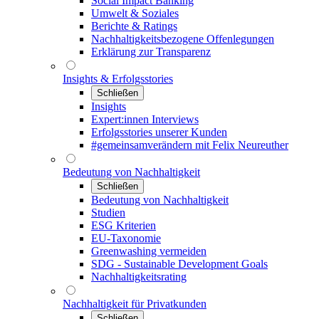
Social Impact Banking
Umwelt & Soziales
Berichte & Ratings
Nachhaltigkeitsbezogene Offenlegungen
Erklärung zur Transparenz
Insights & Erfolgsstories
Schließen
Insights
Expert:innen Interviews
Erfolgsstories unserer Kunden
#gemeinsamverändern mit Felix Neureuther
Bedeutung von Nachhaltigkeit
Schließen
Bedeutung von Nachhaltigkeit
Studien
ESG Kriterien
EU-Taxonomie
Greenwashing vermeiden
SDG - Sustainable Development Goals
Nachhaltigkeitsrating
Nachhaltigkeit für Privatkunden
Schließen