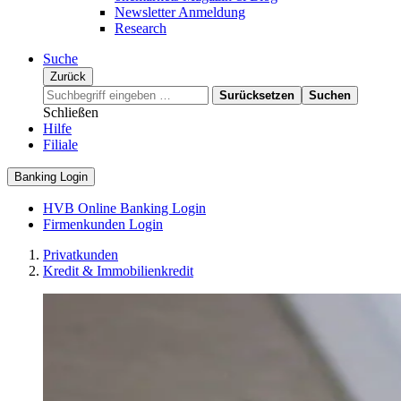
Newsletter Anmeldung
Research
Suche
Zurück
Surücksetzen
Suchen
Schließen
Hilfe
Filiale
Banking Login
HVB Online Banking Login
Firmenkunden Login
Privatkunden
Kredit & Immobilienkredit