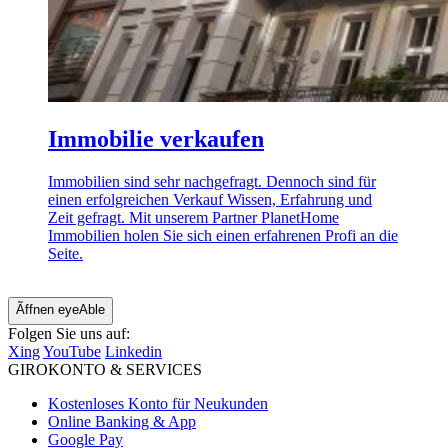
Immobilie verkaufen
Immobilien sind sehr nachgefragt. Dennoch sind für
einen erfolgreichen Verkauf Wissen, Erfahrung und
Zeit gefragt. Mit unserem Partner PlanetHome
Immobilien holen Sie sich einen erfahrenen Profi an die
Seite.
Ãffnen eyeAble
Folgen Sie uns auf:
Xing
YouTube
Linkedin
GIROKONTO & SERVICES
Kostenloses Konto für Neukunden
Online Banking & App
Google Pay