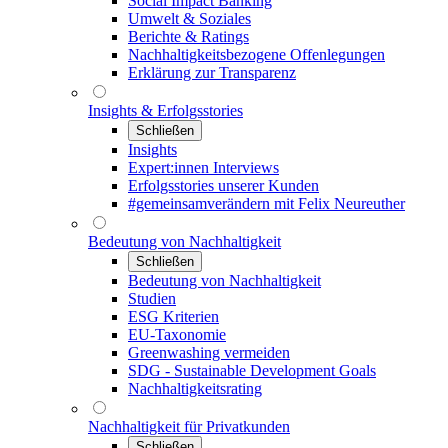
Social Impact Banking
Umwelt & Soziales
Berichte & Ratings
Nachhaltigkeitsbezogene Offenlegungen
Erklärung zur Transparenz
Insights & Erfolgsstories
Schließen
Insights
Expert:innen Interviews
Erfolgsstories unserer Kunden
#gemeinsamverändern mit Felix Neureuther
Bedeutung von Nachhaltigkeit
Schließen
Bedeutung von Nachhaltigkeit
Studien
ESG Kriterien
EU-Taxonomie
Greenwashing vermeiden
SDG - Sustainable Development Goals
Nachhaltigkeitsrating
Nachhaltigkeit für Privatkunden
Schließen