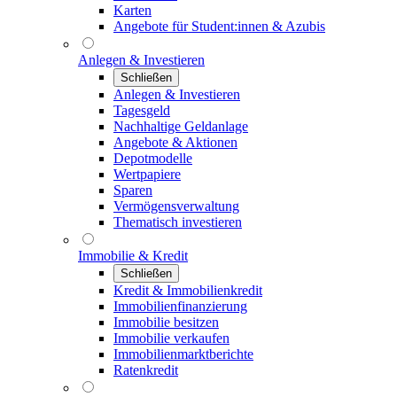
Karten
Angebote für Student:innen & Azubis
Anlegen & Investieren
Schließen
Anlegen & Investieren
Tagesgeld
Nachhaltige Geldanlage
Angebote & Aktionen
Depotmodelle
Wertpapiere
Sparen
Vermögensverwaltung
Thematisch investieren
Immobilie & Kredit
Schließen
Kredit & Immobilienkredit
Immobilienfinanzierung
Immobilie besitzen
Immobilie verkaufen
Immobilienmarktberichte
Ratenkredit