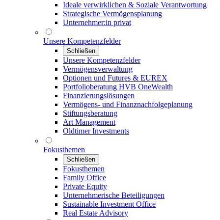
Ideale verwirklichen & Soziale Verantwortung
Strategische Vermögensplanung
Unternehmer:in privat
Unsere Kompetenzfelder
Schließen
Unsere Kompetenzfelder
Vermögensverwaltung
Optionen und Futures & EUREX
Portfolioberatung HVB OneWealth
Finanzierungslösungen
Vermögens- und Finanznachfolgeplanung
Stiftungsberatung
Art Management
Oldtimer Investments
Fokusthemen
Schließen
Fokusthemen
Family Office
Private Equity
Unternehmerische Beteiligungen
Sustainable Investment Office
Real Estate Advisory