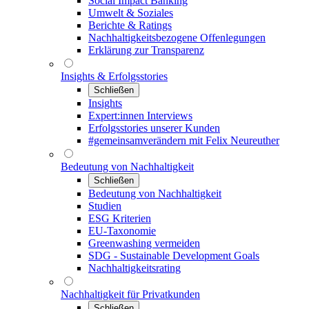
Social Impact Banking
Umwelt & Soziales
Berichte & Ratings
Nachhaltigkeitsbezogene Offenlegungen
Erklärung zur Transparenz
Insights & Erfolgsstories
Schließen
Insights
Expert:innen Interviews
Erfolgsstories unserer Kunden
#gemeinsamverändern mit Felix Neureuther
Bedeutung von Nachhaltigkeit
Schließen
Bedeutung von Nachhaltigkeit
Studien
ESG Kriterien
EU-Taxonomie
Greenwashing vermeiden
SDG - Sustainable Development Goals
Nachhaltigkeitsrating
Nachhaltigkeit für Privatkunden
Schließen