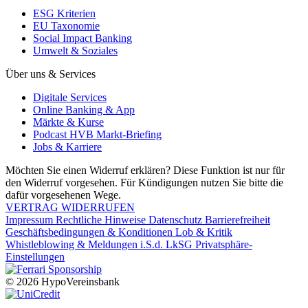
ESG Kriterien
EU Taxonomie
Social Impact Banking
Umwelt & Soziales
Über uns & Services
Digitale Services
Online Banking & App
Märkte & Kurse
Podcast HVB Markt-Briefing
Jobs & Karriere
Möchten Sie einen Widerruf erklären? Diese Funktion ist nur für
den Widerruf vorgesehen. Für Kündigungen nutzen Sie bitte die
dafür vorgesehenen Wege.
VERTRAG WIDERRUFEN
Impressum
Rechtliche Hinweise
Datenschutz
Barrierefreiheit
Geschäftsbedingungen & Konditionen
Lob & Kritik
Whistleblowing & Meldungen i.S.d. LkSG
Privatsphäre-
Einstellungen
© 2026 HypoVereinsbank