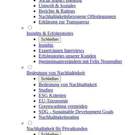
Social Impact Banking
Umwelt & Soziales
Berichte & Ratings
Nachhaltigkeitsbezogene Offenlegungen
Erklärung zur Transparenz
Insights & Erfolgsstories
Schließen
Insights
Expert:innen Interviews
Erfolgsstories unserer Kunden
#gemeinsamverändern mit Felix Neureuther
Bedeutung von Nachhaltigkeit
Schließen
Bedeutung von Nachhaltigkeit
Studien
ESG Kriterien
EU-Taxonomie
Greenwashing vermeiden
SDG - Sustainable Development Goals
Nachhaltigkeitsrating
Nachhaltigkeit für Privatkunden
Schließen