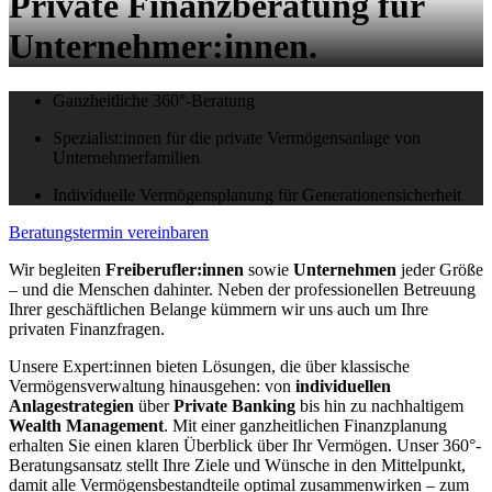
Private Finanzberatung für
Unternehmer:innen.
Ganzheitliche 360°-Beratung
Spezialist:innen für die private Vermögensanlage von
Unternehmerfamilien
Individuelle Vermögensplanung für Generationensicherheit
Beratungstermin vereinbaren
Wir begleiten
Freiberufler:innen
sowie
Unternehmen
jeder Größe
– und die Menschen dahinter. Neben der professionellen Betreuung
Ihrer geschäftlichen Belange kümmern wir uns auch um Ihre
privaten Finanzfragen.
Unsere Expert:innen bieten Lösungen, die über klassische
Vermögensverwaltung hinausgehen: von
individuellen
Anlagestrategien
über
Private Banking
bis hin zu nachhaltigem
Wealth Management
. Mit einer ganzheitlichen Finanzplanung
erhalten Sie einen klaren Überblick über Ihr Vermögen. Unser 360°-
Beratungsansatz stellt Ihre Ziele und Wünsche in den Mittelpunkt,
damit alle Vermögensbestandteile optimal zusammenwirken – zum