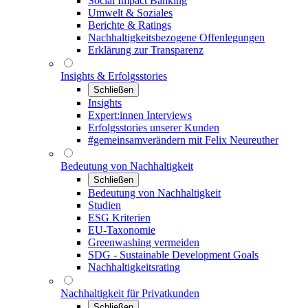
Social Impact Banking
Umwelt & Soziales
Berichte & Ratings
Nachhaltigkeitsbezogene Offenlegungen
Erklärung zur Transparenz
Insights & Erfolgsstories
Schließen
Insights
Expert:innen Interviews
Erfolgsstories unserer Kunden
#gemeinsamverändern mit Felix Neureuther
Bedeutung von Nachhaltigkeit
Schließen
Bedeutung von Nachhaltigkeit
Studien
ESG Kriterien
EU-Taxonomie
Greenwashing vermeiden
SDG - Sustainable Development Goals
Nachhaltigkeitsrating
Nachhaltigkeit für Privatkunden
Schließen