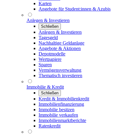
Karten
Angebote für Student:innen & Azubis
Anlegen & Investieren
Schließen
Anlegen & Investieren
Tagesgeld
Nachhaltige Geldanlage
Angebote & Aktionen
Depotmodelle
Wertpapiere
Sparen
Vermögensverwaltung
Thematisch investieren
Immobilie & Kredit
Schließen
Kredit & Immobilienkredit
Immobilienfinanzierung
Immobilie besitzen
Immobilie verkaufen
Immobilienmarktberichte
Ratenkredit