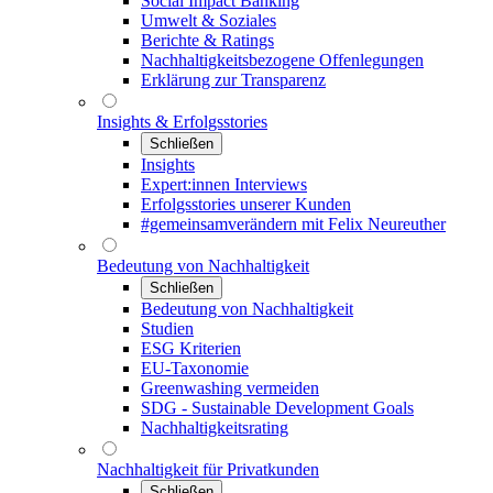
Social Impact Banking
Umwelt & Soziales
Berichte & Ratings
Nachhaltigkeitsbezogene Offenlegungen
Erklärung zur Transparenz
Insights & Erfolgsstories
Schließen
Insights
Expert:innen Interviews
Erfolgsstories unserer Kunden
#gemeinsamverändern mit Felix Neureuther
Bedeutung von Nachhaltigkeit
Schließen
Bedeutung von Nachhaltigkeit
Studien
ESG Kriterien
EU-Taxonomie
Greenwashing vermeiden
SDG - Sustainable Development Goals
Nachhaltigkeitsrating
Nachhaltigkeit für Privatkunden
Schließen