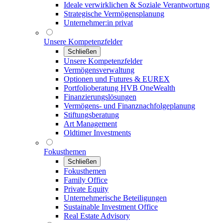
Ideale verwirklichen & Soziale Verantwortung
Strategische Vermögensplanung
Unternehmer:in privat
Unsere Kompetenzfelder
Schließen
Unsere Kompetenzfelder
Vermögensverwaltung
Optionen und Futures & EUREX
Portfolioberatung HVB OneWealth
Finanzierungslösungen
Vermögens- und Finanznachfolgeplanung
Stiftungsberatung
Art Management
Oldtimer Investments
Fokusthemen
Schließen
Fokusthemen
Family Office
Private Equity
Unternehmerische Beteiligungen
Sustainable Investment Office
Real Estate Advisory