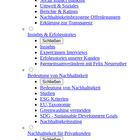
Social Impact Banking
Umwelt & Soziales
Berichte & Ratings
Nachhaltigkeitsbezogene Offenlegungen
Erklärung zur Transparenz
Insights & Erfolgsstories
Schließen
Insights
Expert:innen Interviews
Erfolgsstories unserer Kunden
#gemeinsamverändern mit Felix Neureuther
Bedeutung von Nachhaltigkeit
Schließen
Bedeutung von Nachhaltigkeit
Studien
ESG Kriterien
EU-Taxonomie
Greenwashing vermeiden
SDG - Sustainable Development Goals
Nachhaltigkeitsrating
Nachhaltigkeit für Privatkunden
Schließen