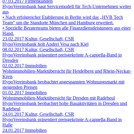
07.03.2017
Firmenkunden
HypoVereinsbank baut Servicemodell für Tech-Unternehmen weiter
aus
• Nach erfolgreicher Etablierung in Berlin wird das „HVB Tech
Team“ um die Standorte München und Hamburg erweitert.
• Spezielle Beraterteams bieten alle Finanzdienstleistungen aus einer
Hand.
23.02.2017
Kultur, Gesellschaft, CSR
HypoVereinsbank holt Andrei Vesa nach Kiel
08.02.2017
Kultur, Gesellschaft, CSR
HypoVereinsbank präsentiert preisgekrönte A-cappella-Band in
Dresden
02.02.2017
Immobilien
Wohnimmobilien-Marktübersicht für Heidelberg und Rhein-Neckar-
Kreis
HypoVereinsbank beobachtet angespannten Wohnungsmarkt mit
steigenden Preisen
01.02.2017
Immobilien
Wohnimmobilien-Marktübersicht für Dresden mit Radebeul
HypoVereinsbank beobachtet hohe Bauaktivitäten in Dresden und
Radebeul
24.01.2017
Kultur, Gesellschaft, CSR
HypoVereinsbank präsentiert preisgekrönte A-cappella-Band in
Halle
24.01.2017
Immobilien