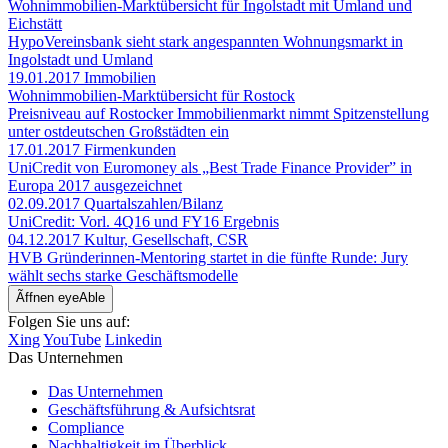
Wohnimmobilien-Marktübersicht für Ingolstadt mit Umland und
Eichstätt
HypoVereinsbank sieht stark angespannten Wohnungsmarkt in
Ingolstadt und Umland
19.01.2017
Immobilien
Wohnimmobilien-Marktübersicht für Rostock
Preisniveau auf Rostocker Immobilienmarkt nimmt Spitzenstellung
unter ostdeutschen Großstädten ein
17.01.2017
Firmenkunden
UniCredit von Euromoney als „Best Trade Finance Provider” in
Europa 2017 ausgezeichnet
02.09.2017
Quartalszahlen/Bilanz
UniCredit: Vorl. 4Q16 und FY16 Ergebnis
04.12.2017
Kultur, Gesellschaft, CSR
HVB Gründerinnen-Mentoring startet in die fünfte Runde: Jury
wählt sechs starke Geschäftsmodelle
Ãffnen eyeAble
Folgen Sie uns auf:
Xing
YouTube
Linkedin
Das Unternehmen
Das Unternehmen
Geschäftsführung & Aufsichtsrat
Compliance
Nachhaltigkeit im Überblick