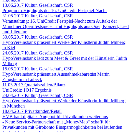
13.06.2017
Kultur, Gesellschaft, CSR
Programm-Highlights der 16. UniCredit Festspiel-Nacht
31.05.2017
Kultur, Gesellschaft, CSR
Veranstaltung: 16. UniCredit Festspiel-Nacht zum Auftakt der
Münchner Opernfestspiele – mit Highlights aus Oper, Konzert, Lied
und Literatur
30.05.2017
Kultur, Gesellschaft, CSR
HypoVereinsbank präsentiert Werke der Künstlerin Judith Milberg
in Kiel
24.05.2017
Kultur, Gesellschaft, CSR
HypoVereinsbank lädt zum Meet & Greet mit der Künstlerin Judith
Milberg
15.05.2017
Kultur, Gesellschaft, CSR
HypoVereinsbank präsentiert Ausnahmekabarettist Martin
Zingsheim in Lübeck
11.05.2017
Quartalszahlen/Bilanz
UniCredit: 1Q17 Ergebnis
24.04.2017
Kultur, Gesellschaft, CSR
HypoVereinsbank präsentiert Werke der Künstlerin Judith Milberg
in München
18.04.2017
Privatkunden/Retail
HVB baut digitales Angebot für Privatkunden weiter aus
- Neue Service-Partnerschaft mit „MoneyMap“ schafft für
Privatkunden mit Girokonto Einsparmöglichkeiten bei laufenden