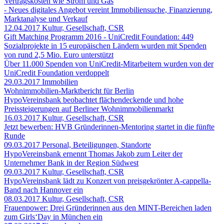
Vertragskosten wie Strom und Gas
- Neues digitales Angebot vereint Immobiliensuche, Finanzierung,
Marktanalyse und Verkauf
12.04.2017
Kultur, Gesellschaft, CSR
Gift Matching Programm 2016 - UniCredit Foundation: 449
Sozialprojekte in 15 europäischen Ländern wurden mit Spenden
von rund 2,5 Mio. Euro unterstützt
Über 11.000 Spenden von UniCredit-Mitarbeitern wurden von der
UniCredit Foundation verdoppelt
29.03.2017
Immobilien
Wohnimmobilien-Marktbericht für Berlin
HypoVereinsbank beobachtet flächendeckende und hohe
Preissteigerungen auf Berliner Wohnimmobilienmarkt
16.03.2017
Kultur, Gesellschaft, CSR
Jetzt bewerben: HVB Gründerinnen-Mentoring startet in die fünfte
Runde
09.03.2017
Personal, Beteiligungen, Standorte
HypoVereinsbank ernennt Thomas Jakob zum Leiter der
Unternehmer Bank in der Region Südwest
09.03.2017
Kultur, Gesellschaft, CSR
HypoVereinsbank lädt zu Konzert von preisgekrönter A-cappella-
Band nach Hannover ein
08.03.2017
Kultur, Gesellschaft, CSR
Frauenpower: Drei Gründerinnen aus den MINT-Bereichen laden
zum Girls‘Day in München ein