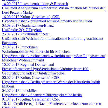
14.09.2017
Investmentbanking & Research
UniCredit Analyse zum Oktoberfest: Wiesn-Inflation bleibt über der
Drei-Prozent-Marke
16.08.2017
Kultur, Gesellschaft, CSR
HypoVereinsbank präsentiert Musik-Comedy-Trio in Fulda
03.08.2017
Quartalszahlen/Bilanz
UniCredit: 2Q17 Ergebnis
25.07.2017
Privatkunden/Retail
UniCredit stellt Weichen für multinationale Einführung von Instant
Payments
24.07.2017
Immobilien
Wohnimmobilien-Marktbericht für München
HypoVereinsbank rechnet auch weiterhin mit großen Engpässen auf
Münchner Wohnraummarkt
10.07.2017
Regional Deutschland
Presseinformation: HypoVereinsbank Altötting feiert 100.
Geburtstag und lädt zur Jubiläumswoche
06.07.2017
Kultur, Gesellschaft, CSR
HypoVereinsbank Berlin präsentiert Werke der Künstlerin Judith
Milberg
04.07.2017
Immobilien
HypoVereinsbank finanziert Büroprojekt cube berlin
01.07.2017
Kultur, Gesellschaft, CSR
16. UniCredit Festspiel-Nacht: Flanieren von einem zum anderen
Highlight