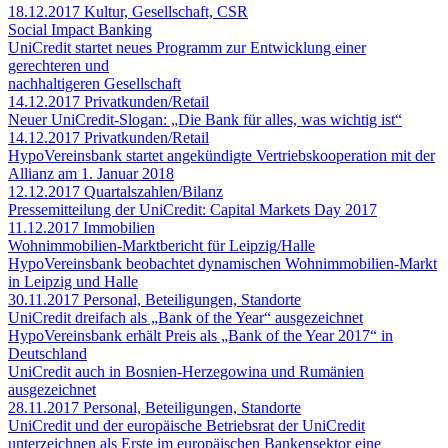
18.12.2017
Kultur, Gesellschaft, CSR
Social Impact Banking
UniCredit startet neues Programm zur Entwicklung einer
gerechteren und
nachhaltigeren Gesellschaft
14.12.2017
Privatkunden/Retail
Neuer UniCredit-Slogan: „Die Bank für alles, was wichtig ist“
14.12.2017
Privatkunden/Retail
HypoVereinsbank startet angekündigte Vertriebskooperation mit der
Allianz am 1. Januar 2018
12.12.2017
Quartalszahlen/Bilanz
Pressemitteilung der UniCredit: Capital Markets Day 2017
11.12.2017
Immobilien
Wohnimmobilien-Marktbericht für Leipzig/Halle
HypoVereinsbank beobachtet dynamischen Wohnimmobilien-Markt
in Leipzig und Halle
30.11.2017
Personal, Beteiligungen, Standorte
UniCredit dreifach als „Bank of the Year“ ausgezeichnet
HypoVereinsbank erhält Preis als „Bank of the Year 2017“ in
Deutschland
UniCredit auch in Bosnien-Herzegowina und Rumänien
ausgezeichnet
28.11.2017
Personal, Beteiligungen, Standorte
UniCredit und der europäische Betriebsrat der UniCredit
unterzeichnen als Erste im europäischen Bankensektor eine