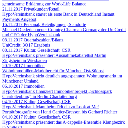
gemeinsame Erklärung zur Work-Life Balance
21.11.2017
Privatkunden/Retail
HypoVereinsbank startet als erste Bank in Deutschland Instant
Payments Angebot
16.11.2017
Personal, Beteiligungen, Standorte
Michael Diederich neuer Country Chairman Germany der UniCredit
und CEO der HypoVereinsbank
08.11.2017
Quartalszahlen/Bilanz
UniCredit: 3Q17 Ergebnis
08.11.2017
Kultur, Gesellschaft, CSR
HypoVereinsbank präsentiert Ausnahmekabarettist Martin
Zingsheim in Wiesbaden
20.10.2017
Immobilien
Wohnimmobilien-Marktbericht für München Ost-Südost
HypoVereinsbank sieht deutlich angespannten Wohnungsmarkt im
Münchener Umland
06.10.2017
Immobilien
HypoVereinsbank finanziert Immobilienprojekt „Schlosspark
Charlottenburg“ in Berlin-Charlottenburg
04.10.2017
Kultur, Gesellschaft, CSR
HypoVereinsbank Mannheim lädt ein zu Look at Me!
Porträtfotografie von Henri Cartier-Bresson bis Gerhard Richter
04.10.2017
Kultur, Gesellschaft, CSR
HypoVereinsbank präsentiert das A-cappella-Ensemble Klangbezirk
in Stuttgart