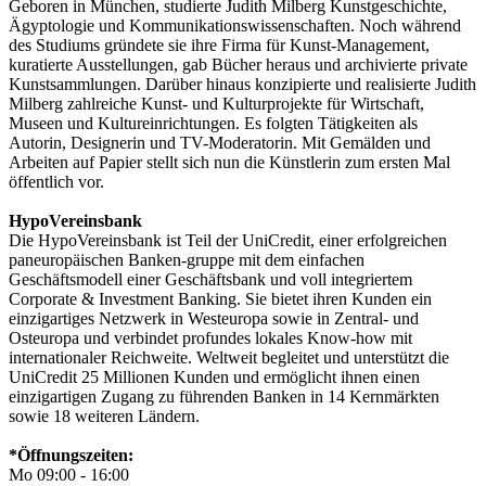
Geboren in München, studierte Judith Milberg Kunstgeschichte,
Ägyptologie und Kommunikationswissenschaften. Noch während
des Studiums gründete sie ihre Firma für Kunst-Management,
kuratierte Ausstellungen, gab Bücher heraus und archivierte private
Kunstsammlungen. Darüber hinaus konzipierte und realisierte Judith
Milberg zahlreiche Kunst- und Kulturprojekte für Wirtschaft,
Museen und Kultureinrichtungen. Es folgten Tätigkeiten als
Autorin, Designerin und TV-Moderatorin. Mit Gemälden und
Arbeiten auf Papier stellt sich nun die Künstlerin zum ersten Mal
öffentlich vor.
HypoVereinsbank
Die HypoVereinsbank ist Teil der UniCredit, einer erfolgreichen
paneuropäischen Banken-gruppe mit dem einfachen
Geschäftsmodell einer Geschäftsbank und voll integriertem
Corporate & Investment Banking. Sie bietet ihren Kunden ein
einzigartiges Netzwerk in Westeuropa sowie in Zentral- und
Osteuropa und verbindet profundes lokales Know-how mit
internationaler Reichweite. Weltweit begleitet und unterstützt die
UniCredit 25 Millionen Kunden und ermöglicht ihnen einen
einzigartigen Zugang zu führenden Banken in 14 Kernmärkten
sowie 18 weiteren Ländern.
*Öffnungszeiten:
Mo 09:00 - 16:00