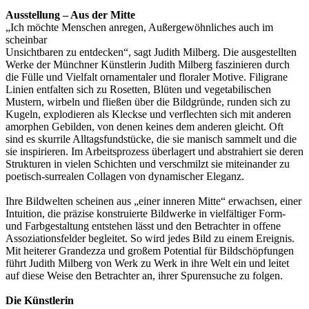
Ausstellung – Aus der Mitte
„Ich möchte Menschen anregen, Außergewöhnliches auch im
scheinbar
Unsichtbaren zu entdecken“, sagt Judith Milberg. Die ausgestellten
Werke der Münchner Künstlerin Judith Milberg faszinieren durch
die Fülle und Vielfalt ornamentaler und floraler Motive. Filigrane
Linien entfalten sich zu Rosetten, Blüten und vegetabilischen
Mustern, wirbeln und fließen über die Bildgründe, runden sich zu
Kugeln, explodieren als Kleckse und verflechten sich mit anderen
amorphen Gebilden, von denen keines dem anderen gleicht. Oft
sind es skurrile Alltagsfundstücke, die sie manisch sammelt und die
sie inspirieren. Im Arbeitsprozess überlagert und abstrahiert sie deren
Strukturen in vielen Schichten und verschmilzt sie miteinander zu
poetisch-surrealen Collagen von dynamischer Eleganz.
Ihre Bildwelten scheinen aus „einer inneren Mitte“ erwachsen, einer
Intuition, die präzise konstruierte Bildwerke in vielfältiger Form-
und Farbgestaltung entstehen lässt und den Betrachter in offene
Assoziationsfelder begleitet. So wird jedes Bild zu einem Ereignis.
Mit heiterer Grandezza und großem Potential für Bildschöpfungen
führt Judith Milberg von Werk zu Werk in ihre Welt ein und leitet
auf diese Weise den Betrachter an, ihrer Spurensuche zu folgen.
Die Künstlerin