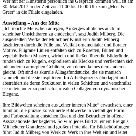
Wer mit der Künstlerin persönlich ins Gespräch kommen will, ist am
30. Mai 2017 in der Zeit von 11.00 bis 16.00 Uhr zum „Meet &
Greet“ in die Filiale eingeladen.
Ausstellung – Aus der Mitte
„Ich möchte Menschen anregen, Außergewöhnliches auch im
scheinbar Unsichtbaren zu entdecken“, sagt Judith Milberg. Die
ausgestellten Werke der Münchner Künstlerin Judith Milberg
faszinieren durch die Fülle und Vielfalt ornamentaler und floraler
Motive. Filigrane Linien entfalten sich zu Rosetten, Blüten und
vegetabilischen Mustern, wirbeln und fließen über die Bildgründe,
runden sich zu Kugeln, explodieren als Kleckse und verflechten sich
mit anderen amorphen Gebilden, von denen keines dem anderen
gleicht. Oft sind es skurrile Alltagsfundstücke, die sie manisch
sammelt und die sie inspirieren. Im Arbeitsprozess überlagert und
abstrahiert sie deren Strukturen in vielen Schichten und verschmilzt
sie miteinander zu poetisch-surrealen Collagen von dynamischer
Eleganz.
Ihre Bildwelten scheinen aus „einer inneren Mitte“ erwachsen, einer
Intuition, die präzise konstruierte Bildwerke in vielfältiger Form-
und Farbgestaltung entstehen lässt und den Betrachter in offene
Assoziationsfelder begleitet. So wird jedes Bild zu einem Ereignis.
Mit heiterer Grandezza und großem Potential für Bildschöpfungen
führt Judith Milberg von Werk zu Werk in ihre Welt ein und leitet