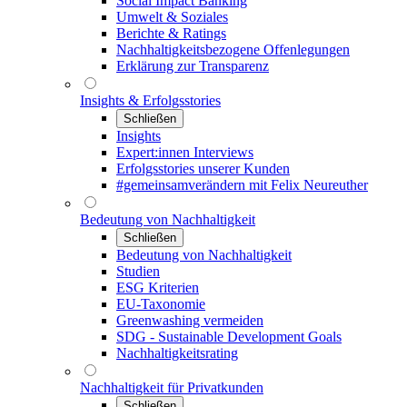
Social Impact Banking
Umwelt & Soziales
Berichte & Ratings
Nachhaltigkeitsbezogene Offenlegungen
Erklärung zur Transparenz
Insights & Erfolgsstories
Schließen
Insights
Expert:innen Interviews
Erfolgsstories unserer Kunden
#gemeinsamverändern mit Felix Neureuther
Bedeutung von Nachhaltigkeit
Schließen
Bedeutung von Nachhaltigkeit
Studien
ESG Kriterien
EU-Taxonomie
Greenwashing vermeiden
SDG - Sustainable Development Goals
Nachhaltigkeitsrating
Nachhaltigkeit für Privatkunden
Schließen