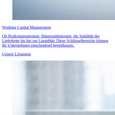
Working Capital Management
Ob Risikomanagement, Bilanzoptimierung, die Stabilität der
Lieferkette bis hin zur Liquidität: Diese Schlüsselbereiche können
Ihr Unternehmen entscheidend beeinflussen.
Unsere Lösungen