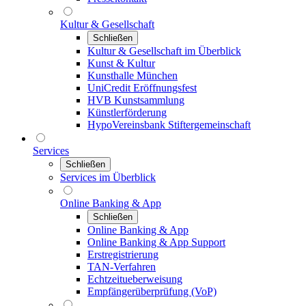
Kultur & Gesellschaft
Schließen
Kultur & Gesellschaft im Überblick
Kunst & Kultur
Kunsthalle München
UniCredit Eröffnungsfest
HVB Kunstsammlung
Künstlerförderung
HypoVereinsbank Stiftergemeinschaft
Services
Schließen
Services im Überblick
Online Banking & App
Schließen
Online Banking & App
Online Banking & App Support
Erstregistrierung
TAN-Verfahren
Echtzeitueberweisung
Empfängerüberprüfung (VoP)