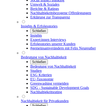
Social Impact Banking
Umwelt & Soziales
Berichte & Ratings
Nachhaltigkeitsbezogene Offenlegungen
Erklärung zur Transparenz
Insights & Erfolgsstories
Schließen
Insights
Expert:innen Interviews
Erfolgsstories unserer Kunden
#gemeinsamverändern mit Felix Neureuther
Bedeutung von Nachhaltigkeit
Schließen
Bedeutung von Nachhaltigkeit
Studien
ESG Kriterien
EU-Taxonomie
Greenwashing vermeiden
SDG - Sustainable Development Goals
Nachhaltigkeitsrating
Nachhaltigkeit für Privatkunden
Schließen