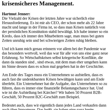
krisensicheres Management.
Hartmut Jenner:
Die Vielzahl der Krisen der letzten Jahre war sicherlich eine
Herausforderung. Es ist mir als CEO, der schon mehr als 22 Jahre
macht und lange in der Firma ist, so dass man Krisen natürlich von
der persönlichen Konstitution stabil bewältigt. Ich habe immer so ein
Kredo, dass ich immer den Mitarbeitern sage, man muss bei guten
Zeiten unruhig sein und bei schwierigen Zeiten ruhig bleiben.
Und ich kann mich genau erinnern vor allem bei der Pandemie war
das besonders wertvoll, weil das war für alle von uns eine ganz neue
Erfahrung. So Wirtschaftskrisen selbst kriegerische Konflikte, die
dann da standen sind , sind etwas, mit dem man eher umgehen kann
im Sinne dessen dass es schon mal gegeben hat in der Geschichte.
Am Ende des Tages muss ein Unternehmen so aufstellen, dass es
auch fast die undenkbarsten Krisen bewältigen kann und am Ende
überlebt. Ein Unternehmer hat die Aufgabe, das Unternehmen so zu
führen, dass es immer eine finanzielle Belastungschance hat. Und
wie ist die Aufstellung bei Kärcher? Wir haben 50 Prozent B2B-
Geschäft, 50 Prozent B2C-Geschäft zum Beispiel.
Bedeutet auch, dass wir eigentlich dann jedes Land verkaufen dann
auch über Importeure. Das heißt, sie haben eine ganz breite