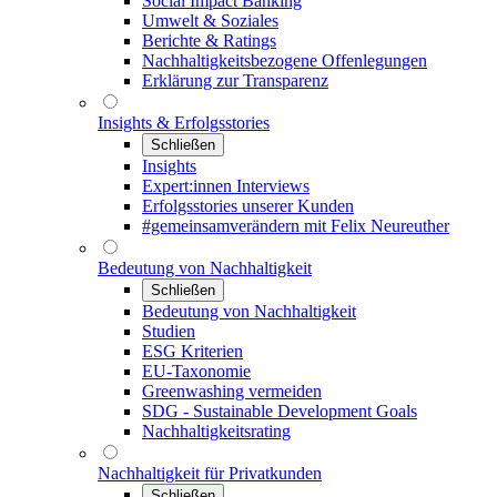
Social Impact Banking
Umwelt & Soziales
Berichte & Ratings
Nachhaltigkeitsbezogene Offenlegungen
Erklärung zur Transparenz
Insights & Erfolgsstories
Schließen
Insights
Expert:innen Interviews
Erfolgsstories unserer Kunden
#gemeinsamverändern mit Felix Neureuther
Bedeutung von Nachhaltigkeit
Schließen
Bedeutung von Nachhaltigkeit
Studien
ESG Kriterien
EU-Taxonomie
Greenwashing vermeiden
SDG - Sustainable Development Goals
Nachhaltigkeitsrating
Nachhaltigkeit für Privatkunden
Schließen