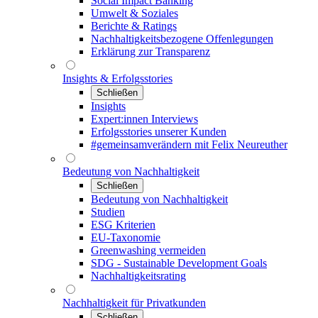
Social Impact Banking
Umwelt & Soziales
Berichte & Ratings
Nachhaltigkeitsbezogene Offenlegungen
Erklärung zur Transparenz
Insights & Erfolgsstories
Schließen
Insights
Expert:innen Interviews
Erfolgsstories unserer Kunden
#gemeinsamverändern mit Felix Neureuther
Bedeutung von Nachhaltigkeit
Schließen
Bedeutung von Nachhaltigkeit
Studien
ESG Kriterien
EU-Taxonomie
Greenwashing vermeiden
SDG - Sustainable Development Goals
Nachhaltigkeitsrating
Nachhaltigkeit für Privatkunden
Schließen