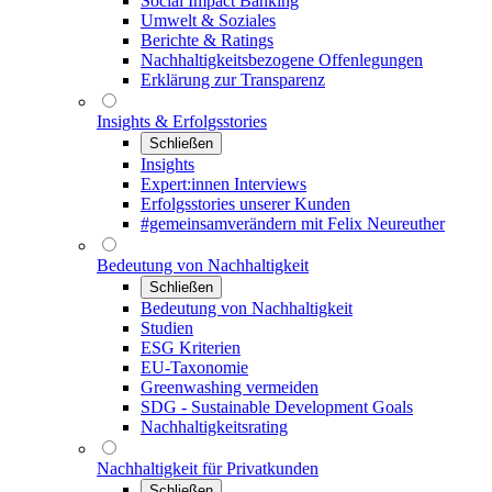
Social Impact Banking
Umwelt & Soziales
Berichte & Ratings
Nachhaltigkeitsbezogene Offenlegungen
Erklärung zur Transparenz
Insights & Erfolgsstories
Schließen
Insights
Expert:innen Interviews
Erfolgsstories unserer Kunden
#gemeinsamverändern mit Felix Neureuther
Bedeutung von Nachhaltigkeit
Schließen
Bedeutung von Nachhaltigkeit
Studien
ESG Kriterien
EU-Taxonomie
Greenwashing vermeiden
SDG - Sustainable Development Goals
Nachhaltigkeitsrating
Nachhaltigkeit für Privatkunden
Schließen