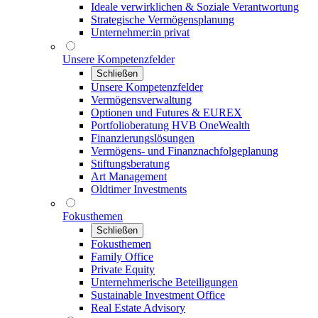
Ideale verwirklichen & Soziale Verantwortung
Strategische Vermögensplanung
Unternehmer:in privat
Unsere Kompetenzfelder
Schließen
Unsere Kompetenzfelder
Vermögensverwaltung
Optionen und Futures & EUREX
Portfolioberatung HVB OneWealth
Finanzierungslösungen
Vermögens- und Finanznachfolgeplanung
Stiftungsberatung
Art Management
Oldtimer Investments
Fokusthemen
Schließen
Fokusthemen
Family Office
Private Equity
Unternehmerische Beteiligungen
Sustainable Investment Office
Real Estate Advisory