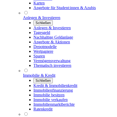
Karten
Angebote für Student:innen & Azubis
Anlegen & Investieren
Schließen
Anlegen & Investieren
Tagesgeld
Nachhaltige Geldanlage
Angebote & Aktionen
Depotmodelle
Wertpapiere
Sparen
Vermögensverwaltung
Thematisch investieren
Immobilie & Kredit
Schließen
Kredit & Immobilienkredit
Immobilienfinanzierung
Immobilie besitzen
Immobilie verkaufen
Immobilienmarktberichte
Ratenkredit