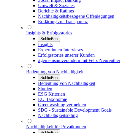
Social Impact Banking
Umwelt & Soziales
Berichte & Ratings
Nachhaltigkeitsbezogene Offenlegungen
Erklärung zur Transparenz
Insights & Erfolgsstories
Schließen
Insights
Expert:innen Interviews
Erfolgsstories unserer Kunden
#gemeinsamverändern mit Felix Neureuther
Bedeutung von Nachhaltigkeit
Schließen
Bedeutung von Nachhaltigkeit
Studien
ESG Kriterien
EU-Taxonomie
Greenwashing vermeiden
SDG - Sustainable Development Goals
Nachhaltigkeitsrating
Nachhaltigkeit für Privatkunden
Schließen