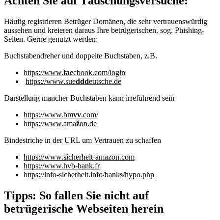
Achten Sie auf Täuschungsversuche:
Häufig registrieren Betrüger Domänen, die sehr vertrauenswürdig
aussehen und kreieren daraus Ihre betrügerischen, sog. Phishing-
Seiten. Gerne genutzt werden:
Buchstabendreher und doppelte Buchstaben, z.B.
https://www.f
ae
cbook.com/login
https://www.sue
ddd
eutsche.de
Darstellung mancher Buchstaben kann irreführend sein
https://www.bm
vv
.com/
https://www.ama
ž
on.de
Bindestriche in der URL um Vertrauen zu schaffen
https://www.sicherheit-amazon.com
https://www.hvb
-
bank.fr
https://info
-
sicherheit.info/banks/hypo.php
Tipps: So fallen Sie nicht auf
betrügerische Webseiten herein