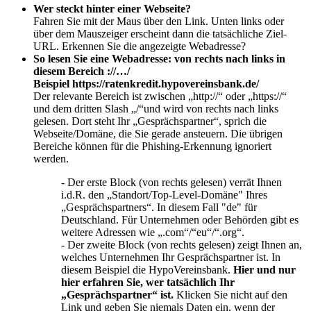
Wer steckt hinter einer Webseite?
Fahren Sie mit der Maus über den Link. Unten links oder
über dem Mauszeiger erscheint dann die tatsächliche Ziel-
URL. Erkennen Sie die angezeigte Webadresse?
So lesen Sie eine Webadresse: von rechts nach links in
diesem Bereich ://…/
Beispiel https://ratenkredit.hypovereinsbank.de/
Der relevante Bereich ist zwischen „http://“ oder „https://“
und dem dritten Slash „/“und wird von rechts nach links
gelesen. Dort steht Ihr „Gesprächspartner“, sprich die
Webseite/Domäne, die Sie gerade ansteuern. Die übrigen
Bereiche können für die Phishing-Erkennung ignoriert
werden.
- Der erste Block (von rechts gelesen) verrät Ihnen
i.d.R. den „Standort/Top-Level-Domäne" Ihres
„Gesprächspartners“. In diesem Fall "de" für
Deutschland. Für Unternehmen oder Behörden gibt es
weitere Adressen wie „.com“/“eu“/“.org“.
- Der zweite Block (von rechts gelesen) zeigt Ihnen an,
welches Unternehmen Ihr Gesprächspartner ist. In
diesem Beispiel die HypoVereinsbank.
Hier und nur
hier erfahren Sie, wer tatsächlich Ihr
„Gesprächspartner“ ist.
Klicken Sie nicht auf den
Link und geben Sie niemals Daten ein, wenn der