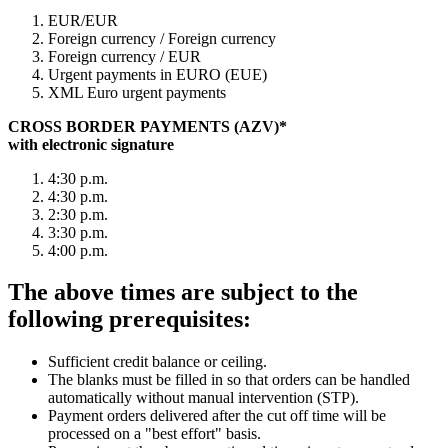
EUR/EUR
Foreign currency / Foreign currency
Foreign currency / EUR
Urgent payments in EURO (EUE)
XML Euro urgent payments
CROSS BORDER PAYMENTS (AZV)*
with electronic signature
4:30 p.m.
4:30 p.m.
2:30 p.m.
3:30 p.m.
4:00 p.m.
The above times are subject to the
following prerequisites:
Sufficient credit balance or ceiling.
The blanks must be filled in so that orders can be handled
automatically without manual intervention (STP).
Payment orders delivered after the cut off time will be
processed on a "best effort" basis.