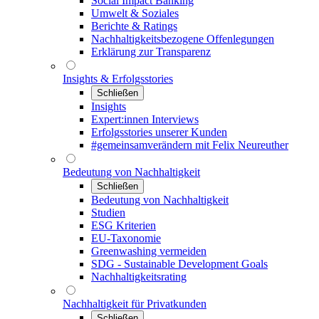
Social Impact Banking
Umwelt & Soziales
Berichte & Ratings
Nachhaltigkeitsbezogene Offenlegungen
Erklärung zur Transparenz
Insights & Erfolgsstories
Schließen
Insights
Expert:innen Interviews
Erfolgsstories unserer Kunden
#gemeinsamverändern mit Felix Neureuther
Bedeutung von Nachhaltigkeit
Schließen
Bedeutung von Nachhaltigkeit
Studien
ESG Kriterien
EU-Taxonomie
Greenwashing vermeiden
SDG - Sustainable Development Goals
Nachhaltigkeitsrating
Nachhaltigkeit für Privatkunden
Schließen