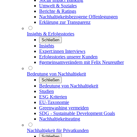
Social Impact Banking
Umwelt & Soziales
Berichte & Ratings
Nachhaltigkeitsbezogene Offenlegungen
Erklärung zur Transparenz
Insights & Erfolgsstories
Schließen
Insights
Expert:innen Interviews
Erfolgsstories unserer Kunden
#gemeinsamverändern mit Felix Neureuther
Bedeutung von Nachhaltigkeit
Schließen
Bedeutung von Nachhaltigkeit
Studien
ESG Kriterien
EU-Taxonomie
Greenwashing vermeiden
SDG - Sustainable Development Goals
Nachhaltigkeitsrating
Nachhaltigkeit für Privatkunden
Schließen