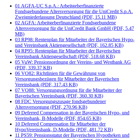
01 AGFA-UC S.p.A.: Arbeitgeberfinanzierte
Fondsgebundene Altersversorgung für die UniCredit S.p.A.
Zweigniederlassung Deutschland (PDF, 15.11 MB)
02 AGFA: Arbeitgeberfinanzierte Fondsgebundene
Altersversorgung für die UniCredit Bank GmbH (PDF, 5.47
MB)
03 RP98: Rentenplan für Mitarbeiter der Bayerischen Hypo-
und Vereinsbank Aktiengesellschaft (PDF, 162.85 KB)
04 RP95: Rentenplan für Mitarbeiter der Bayerischen
Vereinsbank Aktiengesellschaft (PDF, 518.68 KB)
05 VuW: Pensionsordnung der Vereins- und Westbank AG
(PDF, 339.37 KB)
06 VO82: Richtlinien für die Gewährung von
Versorgungsbezügen für Mitarbeiter der Bayerischen
Vereinsbank (PDF, 317.43 KB)
07 VO88: Versorgungsordnung für die Mitarbeiter der
Bayerischen Vereinsbank (PDF, 360.30 KB)
08 FDC Versorgungszusage fondsgebundener
Altersversorgung (PDF, 270.96 KB)
09 Deferred Compensation in der Bayerischen Hypo- und
Vereinsbank, B-Modelle (PDF, 854.65 KB)
10 Deferred Compensation für Mitarbeiter der
HypoVereinsbank, D-Modelle (PDF, 481.72 KB)
11 PS59: Pensionsstatut der Bayerischen Hypotheken und