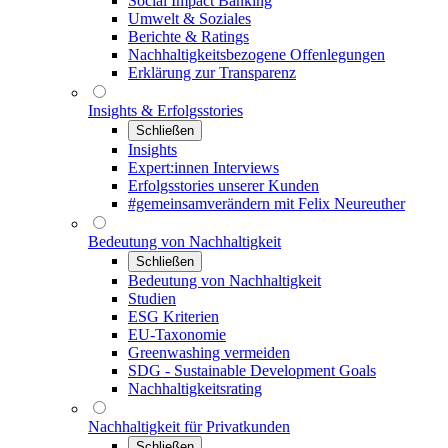
Social Impact Banking
Umwelt & Soziales
Berichte & Ratings
Nachhaltigkeitsbezogene Offenlegungen
Erklärung zur Transparenz
Insights & Erfolgsstories
Schließen
Insights
Expert:innen Interviews
Erfolgsstories unserer Kunden
#gemeinsamverändern mit Felix Neureuther
Bedeutung von Nachhaltigkeit
Schließen
Bedeutung von Nachhaltigkeit
Studien
ESG Kriterien
EU-Taxonomie
Greenwashing vermeiden
SDG - Sustainable Development Goals
Nachhaltigkeitsrating
Nachhaltigkeit für Privatkunden
Schließen