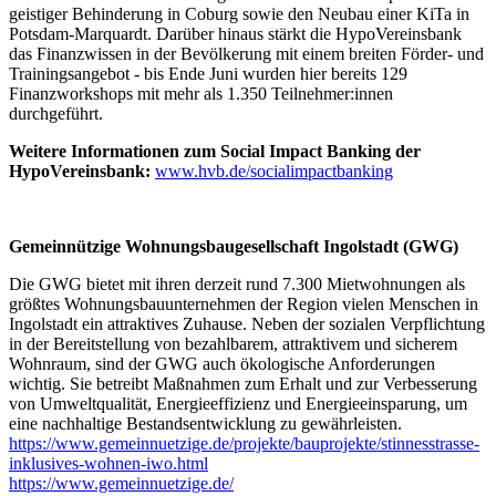
geistiger Behinderung in Coburg sowie den Neubau einer KiTa in
Potsdam-Marquardt. Darüber hinaus stärkt die HypoVereinsbank
das Finanzwissen in der Bevölkerung mit einem breiten Förder- und
Trainingsangebot - bis Ende Juni wurden hier bereits 129
Finanzworkshops mit mehr als 1.350 Teilnehmer:innen
durchgeführt.
Weitere Informationen zum Social Impact Banking der
HypoVereinsbank:
www.hvb.de/socialimpactbanking
Gemeinnützige Wohnungsbaugesellschaft Ingolstadt (GWG)
Die GWG bietet mit ihren derzeit rund 7.300 Mietwohnungen als
größtes Wohnungsbauunternehmen der Region vielen Menschen in
Ingolstadt ein attraktives Zuhause. Neben der sozialen Verpflichtung
in der Bereitstellung von bezahlbarem, attraktivem und sicherem
Wohnraum, sind der GWG auch ökologische Anforderungen
wichtig. Sie betreibt Maßnahmen zum Erhalt und zur Verbesserung
von Umweltqualität, Energieeffizienz und Energieeinsparung, um
eine nachhaltige Bestandsentwicklung zu gewährleisten.
https://www.gemeinnuetzige.de/projekte/bauprojekte/stinnesstrasse-
inklusives-wohnen-iwo.html
https://www.gemeinnuetzige.de/