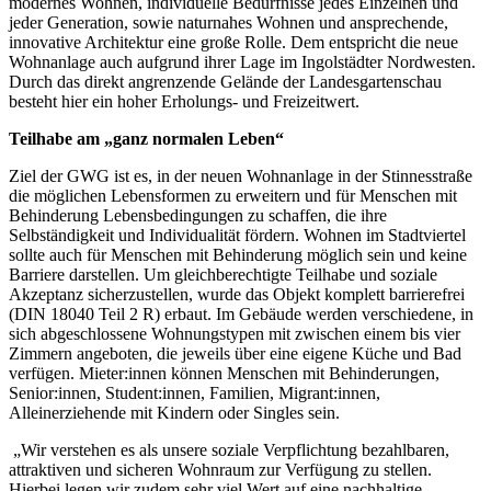
modernes Wohnen, individuelle Bedürfnisse jedes Einzelnen und
jeder Generation, sowie naturnahes Wohnen und ansprechende,
innovative Architektur eine große Rolle. Dem entspricht die neue
Wohnanlage auch aufgrund ihrer Lage im Ingolstädter Nordwesten.
Durch das direkt angrenzende Gelände der Landesgartenschau
besteht hier ein hoher Erholungs- und Freizeitwert.
Teilhabe am „ganz normalen Leben“
Ziel der GWG ist es, in der neuen Wohnanlage in der Stinnesstraße
die möglichen Lebensformen zu erweitern und für Menschen mit
Behinderung Lebensbedingungen zu schaffen, die ihre
Selbständigkeit und Individualität fördern. Wohnen im Stadtviertel
sollte auch für Menschen mit Behinderung möglich sein und keine
Barriere darstellen. Um gleichberechtigte Teilhabe und soziale
Akzeptanz sicherzustellen, wurde das Objekt komplett barrierefrei
(DIN 18040 Teil 2 R) erbaut. Im Gebäude werden verschiedene, in
sich abgeschlossene Wohnungstypen mit zwischen einem bis vier
Zimmern angeboten, die jeweils über eine eigene Küche und Bad
verfügen. Mieter:innen können Menschen mit Behinderungen,
Senior:innen, Student:innen, Familien, Migrant:innen,
Alleinerziehende mit Kindern oder Singles sein.
„Wir verstehen es als unsere soziale Verpflichtung bezahlbaren,
attraktiven und sicheren Wohnraum zur Verfügung zu stellen.
Hierbei legen wir zudem sehr viel Wert auf eine nachhaltige