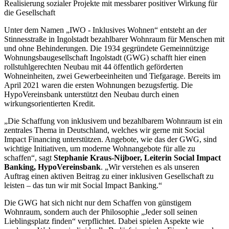
Realisierung sozialer Projekte mit messbarer positiver Wirkung für
die Gesellschaft
Unter dem Namen „IWO - Inklusives Wohnen“ entsteht an der
Stinnesstraße in Ingolstadt bezahlbarer Wohnraum für Menschen mit
und ohne Behinderungen. Die 1934 gegründete Gemeinnützige
Wohnungsbaugesellschaft Ingolstadt (GWG) schafft hier einen
rollstuhlgerechten Neubau mit 44 öffentlich geförderten
Wohneinheiten, zwei Gewerbeeinheiten und Tiefgarage. Bereits im
April 2021 waren die ersten Wohnungen bezugsfertig. Die
HypoVereinsbank unterstützt den Neubau durch einen
wirkungsorientierten Kredit.
„Die Schaffung von inklusivem und bezahlbarem Wohnraum ist ein
zentrales Thema in Deutschland, welches wir gerne mit Social
Impact Financing unterstützen. Angebote, wie das der GWG, sind
wichtige Initiativen, um moderne Wohnangebote für alle zu
schaffen“, sagt
Stephanie Kraus-Nijboer, Leiterin Social Impact
Banking, HypoVereinsbank
. „Wir verstehen es als unseren
Auftrag einen aktiven Beitrag zu einer inklusiven Gesellschaft zu
leisten – das tun wir mit Social Impact Banking.“
Die GWG hat sich nicht nur dem Schaffen von günstigem
Wohnraum, sondern auch der Philosophie „Jeder soll seinen
Lieblingsplatz finden“ verpflichtet. Dabei spielen Aspekte wie