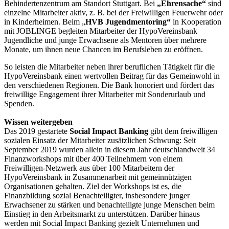
Behindertenzentrum am Standort Stuttgart. Bei
„Ehrensache“
sind
einzelne Mitarbeiter aktiv, z. B. bei der Freiwilligen Feuerwehr oder
in Kinderheimen. Beim „
HVB Jugendmentoring“
in Kooperation
mit JOBLINGE begleiten Mitarbeiter der HypoVereinsbank
Jugendliche und junge Erwachsene als Mentoren über mehrere
Monate, um ihnen neue Chancen im Berufsleben zu eröffnen.
So leisten die Mitarbeiter neben ihrer beruflichen Tätigkeit für die
HypoVereinsbank einen wertvollen Beitrag für das Gemeinwohl in
den verschiedenen Regionen. Die Bank honoriert und fördert das
freiwillige Engagement ihrer Mitarbeiter mit Sonderurlaub und
Spenden.
Wissen weitergeben
Das 2019 gestartete
Social Impact Banking
gibt dem freiwilligen
sozialen Einsatz der Mitarbeiter zusätzlichen Schwung: Seit
September 2019 wurden allein in diesem Jahr deutschlandweit 34
Finanzworkshops mit über 400 Teilnehmern von einem
Freiwilligen-Netzwerk aus über 100 Mitarbeitern der
HypoVereinsbank in Zusammenarbeit mit gemeinnützigen
Organisationen gehalten. Ziel der Workshops ist es, die
Finanzbildung sozial Benachteiligter, insbesondere junger
Erwachsener zu stärken und benachteiligte junge Menschen beim
Einstieg in den Arbeitsmarkt zu unterstützen. Darüber hinaus
werden mit Social Impact Banking gezielt Unternehmen und