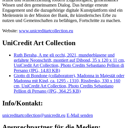
Wissen und den gemeinsamen Dialog. Das heutige erneute
Engagement und die dazugehörige digitale Kunstplattform sind ein
Meilenstein in der Mission der Bank, ihr künstlerisches Erbe zu
nutzen und Gemeinschaften zu befähigen, Fortschritte zu machen.
Website:
www.unicreditartcollection.eu
UniCredit Art Collection
Ruth Beraha, A me gli occhi, 2021, mundgeblasene und
gefaltete Neonschrift, montiert auf Dibond, 35 x 120 x 11 cm,
UniCredit Art Collection, Photo Credits Sebastiano Pellion di
Persano (JPG, 14.83 KB)
Giotto di Bondone (collaboratore), Madonna in Majestät oder
Madonna mit Kind, ca. 1295 - 1310, Rissfresko, 330 x 160
cm, UniCredit Art Collection, Photo Credits Sebastiano
Pellion di Persano (JPG, 364.25 KB)
Info/Kontakt:
unicreditartcollection@unicredit.eu
E-Mail senden
Ansprechpartner für die Medien: