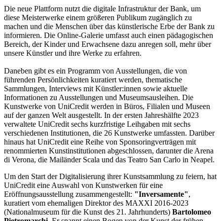
Die neue Plattform nutzt die digitale Infrastruktur der Bank, um
diese Meisterwerke einem größeren Publikum zugänglich zu
machen und die Menschen über das künstlerische Erbe der Bank zu
informieren. Die Online-Galerie umfasst auch einen pädagogischen
Bereich, der Kinder und Erwachsene dazu anregen soll, mehr über
unsere Künstler und ihre Werke zu erfahren.
Daneben gibt es ein Programm von Ausstellungen, die von
führenden Persönlichkeiten kuratiert werden, thematische
Sammlungen, Interviews mit Künstler:innen sowie aktuelle
Informationen zu Ausstellungen und Museumsausleihen. Die
Kunstwerke von UniCredit werden in Büros, Filialen und Museen
auf der ganzen Welt ausgestellt. In der ersten Jahreshälfte 2023
verwaltete UniCredit sechs kurzfristige Leihgaben mit sechs
verschiedenen Institutionen, die 26 Kunstwerke umfassten. Darüber
hinaus hat UniCredit eine Reihe von Sponsoringverträgen mit
renommierten Kunstinstitutionen abgeschlossen, darunter die Arena
di Verona, die Mailänder Scala und das Teatro San Carlo in Neapel.
Um den Start der Digitalisierung ihrer Kunstsammlung zu feiern, hat
UniCredit eine Auswahl von Kunstwerken für eine
Eröffnungsausstellung zusammengestellt:
"Inversamente"
,
kuratiert vom ehemaligen Direktor des MAXXI 2016-2023
(Nationalmuseum für die Kunst des 21. Jahrhunderts)
Bartolomeo
Pietromarchi
. Er spannt einen Bogen von der Kunst der frühen