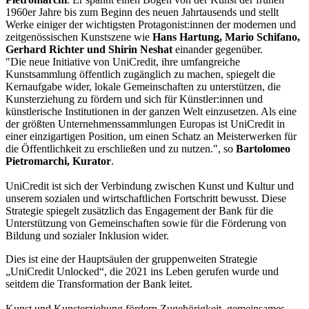
1960er Jahre bis zum Beginn des neuen Jahrtausends und stellt
Werke einiger der wichtigsten Protagonist:innen der modernen und
zeitgenössischen Kunstszene wie
Hans Hartung, Mario Schifano,
Gerhard Richter und Shirin Neshat
einander gegenüber.
"Die neue Initiative von UniCredit, ihre umfangreiche
Kunstsammlung öffentlich zugänglich zu machen, spiegelt die
Kernaufgabe wider, lokale Gemeinschaften zu unterstützen, die
Kunsterziehung zu fördern und sich für Künstler:innen und
künstlerische Institutionen in der ganzen Welt einzusetzen. Als eine
der größten Unternehmenssammlungen Europas ist UniCredit in
einer einzigartigen Position, um einen Schatz an Meisterwerken für
die Öffentlichkeit zu erschließen und zu nutzen.", so
Bartolomeo
Pietromarchi, Kurator
.
UniCredit ist sich der Verbindung zwischen Kunst und Kultur und
unserem sozialen und wirtschaftlichen Fortschritt bewusst. Diese
Strategie spiegelt zusätzlich das Engagement der Bank für die
Unterstützung von Gemeinschaften sowie für die Förderung von
Bildung und sozialer Inklusion wider.
Dies ist eine der Hauptsäulen der gruppenweiten Strategie
„UniCredit Unlocked“, die 2021 ins Leben gerufen wurde und
seitdem die Transformation der Bank leitet.
Kunst und Kunsterziehung fördern Zugehörigkeit, gemeinsames