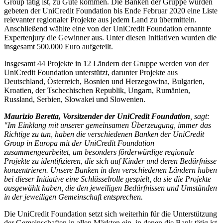
Group tätig ist, zu Gute kommen. Die Banken der Gruppe wurden
gebeten der UniCredit Foundation bis Ende Februar 2020 eine Liste
relevanter regionaler Projekte aus jedem Land zu übermitteln.
Anschließend wählte eine von der UniCredit Foundation ernannte
Expertenjury die Gewinner aus. Unter diesen Initiativen wurden die
insgesamt 500.000 Euro aufgeteilt.
Insgesamt 44 Projekte in 12 Ländern der Gruppe werden von der
UniCredit Foundation unterstützt, darunter Projekte aus
Deutschland, Österreich, Bosnien und Herzegowina, Bulgarien,
Kroatien, der Tschechischen Republik, Ungarn, Rumänien,
Russland, Serbien, Slowakei und Slowenien.
Maurizio Beretta, Vorsitzender der UniCredit Foundation
, sagt:
"Im Einklang mit unserer gemeinsamen Überzeugung, immer das
Richtige zu tun, haben die verschiedenen Banken der UniCredit
Group in Europa mit der UniCredit Foundation
zusammengearbeitet, um besonders förderwürdige regionale
Projekte zu identifizieren, die sich auf Kinder und deren Bedürfnisse
konzentrieren. Unsere Banken in den verschiedenen Ländern haben
bei dieser Initiative eine Schlüsselrolle gespielt, da sie die Projekte
ausgewählt haben, die den jeweiligen Bedürfnissen und Umständen
in der jeweiligen Gemeinschaft entsprechen.
Die UniCredit Foundation setzt sich weiterhin für die Unterstützung
der Gemeinschaften in allen Märkten ein, in denen die Bank tätig ist.