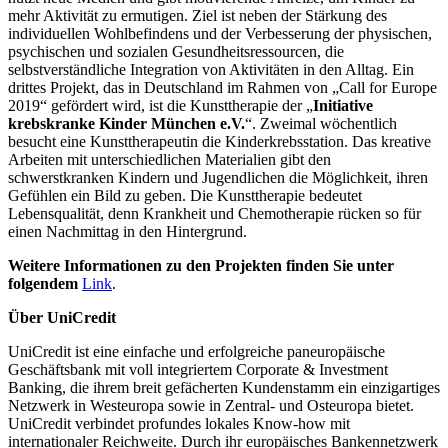
mehr Aktivität zu ermutigen. Ziel ist neben der Stärkung des
individuellen Wohlbefindens und der Verbesserung der physischen,
psychischen und sozialen Gesundheitsressourcen, die
selbstverständliche Integration von Aktivitäten in den Alltag. Ein
drittes Projekt, das in Deutschland im Rahmen von „Call for Europe
2019“ gefördert wird, ist die Kunsttherapie der „
Initiative
krebskranke Kinder München e.V.
“. Zweimal wöchentlich
besucht eine Kunsttherapeutin die Kinderkrebsstation. Das kreative
Arbeiten mit unterschiedlichen Materialien gibt den
schwerstkranken Kindern und Jugendlichen die Möglichkeit, ihren
Gefühlen ein Bild zu geben. Die Kunsttherapie bedeutet
Lebensqualität, denn Krankheit und Chemotherapie rücken so für
einen Nachmittag in den Hintergrund.
Weitere Informationen zu den Projekten finden Sie unter
folgendem
Link
.
Über UniCredit
UniCredit ist eine einfache und erfolgreiche paneuropäische
Geschäftsbank mit voll integriertem Corporate & Investment
Banking, die ihrem breit gefächerten Kundenstamm ein einzigartiges
Netzwerk in Westeuropa sowie in Zentral- und Osteuropa bietet.
UniCredit verbindet profundes lokales Know-how mit
internationaler Reichweite. Durch ihr europäisches Bankennetzwerk