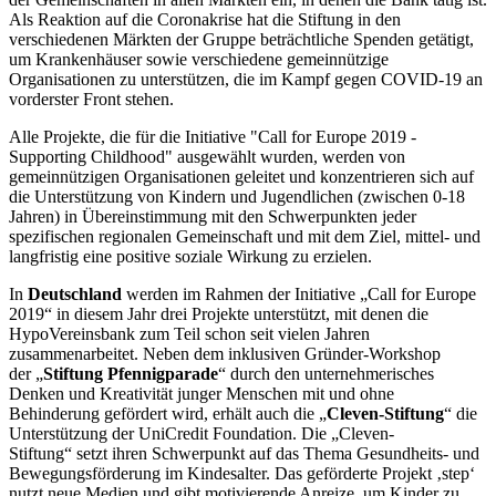
Als Reaktion auf die Coronakrise hat die Stiftung in den
verschiedenen Märkten der Gruppe beträchtliche Spenden getätigt,
um Krankenhäuser sowie verschiedene gemeinnützige
Organisationen zu unterstützen, die im Kampf gegen COVID-19 an
vorderster Front stehen.
Alle Projekte, die für die Initiative "Call for Europe 2019 -
Supporting Childhood" ausgewählt wurden, werden von
gemeinnützigen Organisationen geleitet und konzentrieren sich auf
die Unterstützung von Kindern und Jugendlichen (zwischen 0-18
Jahren) in Übereinstimmung mit den Schwerpunkten jeder
spezifischen regionalen Gemeinschaft und mit dem Ziel, mittel- und
langfristig eine positive soziale Wirkung zu erzielen.
In
Deutschland
werden im Rahmen der Initiative „Call for Europe
2019“ in diesem Jahr drei Projekte unterstützt, mit denen die
HypoVereinsbank zum Teil schon seit vielen Jahren
zusammenarbeitet. Neben dem inklusiven Gründer-Workshop
der „
Stiftung Pfennigparade
“ durch den unternehmerisches
Denken und Kreativität junger Menschen mit und ohne
Behinderung gefördert wird, erhält auch die „
Cleven-Stiftung
“ die
Unterstützung der UniCredit Foundation. Die „Cleven-
Stiftung“ setzt ihren Schwerpunkt auf das Thema Gesundheits- und
Bewegungsförderung im Kindesalter. Das geförderte Projekt ‚step‘
nutzt neue Medien und gibt motivierende Anreize, um Kinder zu