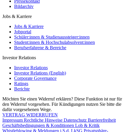
Pressekontakt
Bildarchiv
Jobs & Karriere
Jobs & Karriere
Jobportal
Schüler:innen & Studienaussteiger:innen
Student:innen & Hochschulabsolvent:innen
Berufserfahrene & Bereiche
Investor Relations
Investor Relations
Investor Relations (English)
Corporate Governance
Ratings
Berichte
Möchten Sie einen Widerruf erklären? Diese Funktion ist nur für
den Widerruf vorgesehen. Für Kündigungen nutzen Sie bitte die
dafür vorgesehenen Wege.
VERTRAG WIDERRUFEN
Impressum
Rechtliche Hinweise
Datenschutz
Barrierefreiheit
Geschäftsbedingungen & Konditionen
Lob & Kritik
Whistleblowing & Meldungen i.S.d. LkSG
Privatsphäre-