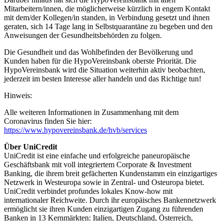
Mitarbeitern/innen, die möglicherweise kürzlich in engem Kontakt
mit dem/der Kollegen/in standen, in Verbindung gesetzt und ihnen
geraten, sich 14 Tage lang in Selbstquarantäne zu begeben und den
Anweisungen der Gesundheitsbehörden zu folgen.
Die Gesundheit und das Wohlbefinden der Bevölkerung und
Kunden haben für die HypoVereinsbank oberste Priorität. Die
HypoVereinsbank wird die Situation weiterhin aktiv beobachten,
jederzeit im besten Interesse aller handeln und das Richtige tun!
Hinweis:
Alle weiteren Informationen in Zusammenhang mit dem
Coronavirus finden Sie hier:
https://www.hypovereinsbank.de/hvb/services
Über UniCredit
UniCredit ist eine einfache und erfolgreiche paneuropäische
Geschäftsbank mit voll integriertem Corporate & Investment
Banking, die ihrem breit gefächerten Kundenstamm ein einzigartiges
Netzwerk in Westeuropa sowie in Zentral- und Osteuropa bietet.
UniCredit verbindet profundes lokales Know-how mit
internationaler Reichweite. Durch ihr europäisches Bankennetzwerk
ermöglicht sie ihren Kunden einzigartigen Zugang zu führenden
Banken in 13 Kernmärkten: Italien, Deutschland, Österreich,