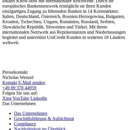
lokales Know-how mit internationaler Reichweite. Durch ihr
europäisches Bankennetzwerk ermöglicht sie ihren Kunden
einzigartigen Zugang zu führenden Banken in 14 Kernmärkten:
Italien, Deutschland, Österreich, Bosnien-Herzegowina, Bulgarien,
Kroatien, Tschechien, Ungarn, Rumänien, Russland, Serbien,
Slowakische Republik, Slowenien und Türkei. Mit ihrem
internationalen Netzwerk aus Repräsentanzen und Niederlassungen
begleitet und unterstützt UniCredit Kunden in weiteren 18 Ländern
weltweit.
Pressekontakt
Nicholas Wenzel
Kontakt
E-Mail senden
+49 89 378 44959
Folgen Sie uns auf:
Xing
YouTube
Linkedin
Das Unternehmen
Das Unternehmen
Geschäftsführung & Aufsichtsrat
Compliance
Nachhaltigkeit im Überblick