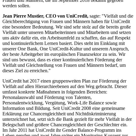
Frauen und Männern, die im September 2018 bekannt gegeben
werden sollen.
Jean Pierre Mustier, CEO von UniCredit,
sagte: "Vielfalt und die
Gleichberechtigung von Frauen und Männern haben für UniCredit
eine besondere Bedeutung. Wir sind sehr stolz auf die bereits große
Vielfalt unter unseren Mitarbeiterinnen und Mitarbeitern und setzen
uns aktiv dafür ein, ein Arbeitsumfeld zu schaffen, das auf Respekt
und kontinuierlichem Lernen basiert. Dies steht im Einklang mit
unserer One Bank, One UniCredit-Kultur und unserem Anspruch,
der beste Arbeitgeber im europäischen Finanzsektor zu sein. Wir
sind uns bewusst, dass es einer kontinuierlichen Förderung der
Vielfalt und Gleichstellung von Frauen und Männern bedarf, um
dieses Ziel zu erreichen."
UniCredit hat 2017 einen gruppenweiten Plan zur Förderung der
Vielfalt auf allen Hierarchieebenen auf den Weg gebracht. Dieser
umfasst konkrete Maßnahmen in folgenden Bereichen:
Personalauswahl und Förderung von Talenten,
Personalentwicklung, Vergütung, Work-Life Balance sowie
Information und Bildung. Seit UniCredit 2008 eine gemeinsame
Erklärung zur Chancengleichheit und Nichtdiskriminierung
unterzeichnet hat, setzt sich die Bank gezielt für mehr Vielfalt in der
Belegschaft und größere Chancengleichheit der Geschlechter ein.
Im Jahr 2011 hat UniCredit ihr Gender Balance-Programm ins
Leben gerufen und zwei Jahre später ein Monitoring-Konzept zur