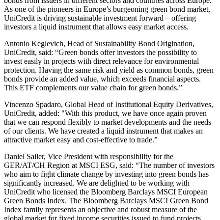
bonds from issuers in different sectors and countries across Europe.
As one of the pioneers in Europe’s burgeoning green bond market,
UniCredit is driving sustainable investment forward – offering
investors a liquid instrument that allows easy market access.
Antonio Keglevich, Head of Sustainability Bond Origination,
UniCredit, said: “Green bonds offer investors the possibility to
invest easily in projects with direct relevance for environmental
protection. Having the same risk and yield as common bonds, green
bonds provide an added value, which exceeds financial aspects.
This ETF complements our value chain for green bonds.”
Vincenzo Spadaro, Global Head of Institutional Equity Derivatives,
UniCredit, added: "With this product, we have once again proven
that we can respond flexibly to market developments and the needs
of our clients. We have created a liquid instrument that makes an
attractive market easy and cost-effective to trade.”
Daniel Sailer, Vice President with responsibility for the
GER/AT/CH Region at MSCI ESG, said: “The number of investors
who aim to fight climate change by investing into green bonds has
significantly increased. We are delighted to be working with
UniCredit who licensed the Bloomberg Barclays MSCI European
Green Bonds Index. The Bloomberg Barclays MSCI Green Bond
Index family represents an objective and robust measure of the
global market for fixed income securities issued to fund projects