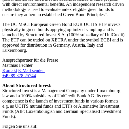
with direct environmental benefits. An independent research driven
methodology is used to evaluate index-eligible green bonds to
ensure they adhere to established Green Bond Principles”.
The UC MSCI European Green Bond EUR UCITS ETF invests
physically in green bonds applying optimized sampling and is
launched by Structured Invest S.A. (100% subsidiary of UniCredit).
The ETF can be traded on XETRA under the symbol ECBI and is
approved for distribution in Germany, Austria, Italy and
Luxembourg.
Ansprechpartner für die Presse
Matthias Fechter
Kontakt
E-Mail senden
+49 89 378 25744
About Structured Invest:
Structured Invest is a Management Company under Luxembourg
law and a 100% subsidiary of UniCredit Bank AG. Its core
competence is the launch of investment funds in various formats,
e.g. as UCITS mutual funds and ETFs or Alternative Investment
Funds (AIF: Luxembourgish and German Specialised Investment
Funds).
Folgen Sie uns auf: