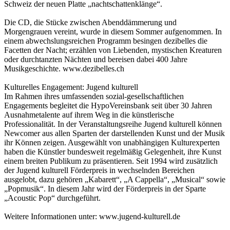
Schweiz der neuen Platte „nachtschattenklänge“.
Die CD, die Stücke zwischen Abenddämmerung und
Morgengrauen vereint, wurde in diesem Sommer aufgenommen. In
einem abwechslungsreichen Programm besingen dezibelles die
Facetten der Nacht; erzählen von Liebenden, mystischen Kreaturen
oder durchtanzten Nächten und bereisen dabei 400 Jahre
Musikgeschichte. www.dezibelles.ch
Kulturelles Engagement: Jugend kulturell
Im Rahmen ihres umfassenden sozial-gesellschaftlichen
Engagements begleitet die HypoVereinsbank seit über 30 Jahren
Ausnahmetalente auf ihrem Weg in die künstlerische
Professionalität. In der Veranstaltungsreihe Jugend kulturell können
Newcomer aus allen Sparten der darstellenden Kunst und der Musik
ihr Können zeigen. Ausgewählt von unabhängigen Kulturexperten
haben die Künstler bundesweit regelmäßig Gelegenheit, ihre Kunst
einem breiten Publikum zu präsentieren. Seit 1994 wird zusätzlich
der Jugend kulturell Förderpreis in wechselnden Bereichen
ausgelobt, dazu gehören „Kabarett“, „A Cappella“, „Musical“ sowie
„Popmusik“. In diesem Jahr wird der Förderpreis in der Sparte
„Acoustic Pop“ durchgeführt.
Weitere Informationen unter: www.jugend-kulturell.de