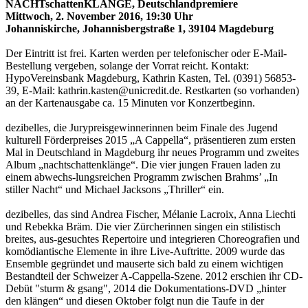
NACHTschattenKLÄNGE, Deutschlandpremiere
Mittwoch, 2. November 2016, 19:30 Uhr
Johanniskirche, Johannisbergstraße 1, 39104 Magdeburg
Der Eintritt ist frei. Karten werden per telefonischer oder E-Mail-
Bestellung vergeben, solange der Vorrat reicht. Kontakt:
HypoVereinsbank Magdeburg, Kathrin Kasten, Tel. (0391) 56853-
39, E-Mail: kathrin.kasten@unicredit.de. Restkarten (so vorhanden)
an der Kartenausgabe ca. 15 Minuten vor Konzertbeginn.
dezibelles, die Jurypreisgewinnerinnen beim Finale des Jugend
kulturell Förderpreises 2015 „A Cappella“, präsentieren zum ersten
Mal in Deutschland in Magdeburg ihr neues Programm und zweites
Album „nachtschattenklänge“. Die vier jungen Frauen laden zu
einem abwechs-lungsreichen Programm zwischen Brahms’ „In
stiller Nacht“ und Michael Jacksons „Thriller“ ein.
dezibelles, das sind Andrea Fischer, Mélanie Lacroix, Anna Liechti
und Rebekka Bräm. Die vier Zürcherinnen singen ein stilistisch
breites, aus-gesuchtes Repertoire und integrieren Choreografien und
komödiantische Elemente in ihre Live-Auftritte. 2009 wurde das
Ensemble gegründet und mauserte sich bald zu einem wichtigen
Bestandteil der Schweizer A-Cappella-Szene. 2012 erschien ihr CD-
Debüt "sturm & gsang", 2014 die Dokumentations-DVD „hinter
den klängen“ und diesen Oktober folgt nun die Taufe in der