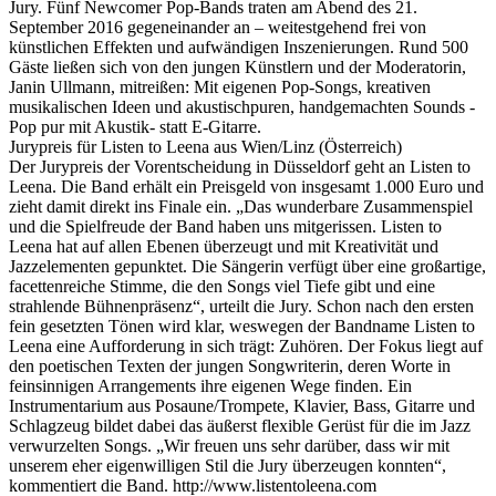
Jury. Fünf Newcomer Pop-Bands traten am Abend des 21.
September 2016 gegeneinander an – weitestgehend frei von
künstlichen Effekten und aufwändigen Inszenierungen. Rund 500
Gäste ließen sich von den jungen Künstlern und der Moderatorin,
Janin Ullmann, mitreißen: Mit eigenen Pop-Songs, kreativen
musikalischen Ideen und akustischpuren, handgemachten Sounds -
Pop pur mit Akustik- statt E-Gitarre.
Jurypreis für Listen to Leena aus Wien/Linz (Österreich)
Der Jurypreis der Vorentscheidung in Düsseldorf geht an Listen to
Leena. Die Band erhält ein Preisgeld von insgesamt 1.000 Euro und
zieht damit direkt ins Finale ein. „Das wunderbare Zusammenspiel
und die Spielfreude der Band haben uns mitgerissen. Listen to
Leena hat auf allen Ebenen überzeugt und mit Kreativität und
Jazzelementen gepunktet. Die Sängerin verfügt über eine großartige,
facettenreiche Stimme, die den Songs viel Tiefe gibt und eine
strahlende Bühnenpräsenz“, urteilt die Jury. Schon nach den ersten
fein gesetzten Tönen wird klar, weswegen der Bandname Listen to
Leena eine Aufforderung in sich trägt: Zuhören. Der Fokus liegt auf
den poetischen Texten der jungen Songwriterin, deren Worte in
feinsinnigen Arrangements ihre eigenen Wege finden. Ein
Instrumentarium aus Posaune/Trompete, Klavier, Bass, Gitarre und
Schlagzeug bildet dabei das äußerst flexible Gerüst für die im Jazz
verwurzelten Songs. „Wir freuen uns sehr darüber, dass wir mit
unserem eher eigenwilligen Stil die Jury überzeugen konnten“,
kommentiert die Band. http://www.listentoleena.com