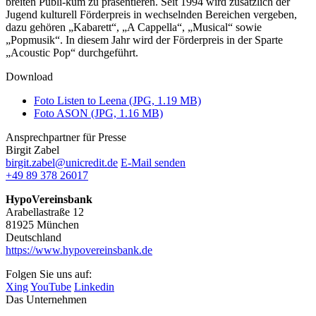
breiten Publi-kum zu präsentieren. Seit 1994 wird zusätzlich der
Jugend kulturell Förderpreis in wechselnden Bereichen vergeben,
dazu gehören „Kabarett“, „A Cappella“, „Musical“ sowie
„Popmusik“. In diesem Jahr wird der Förderpreis in der Sparte
„Acoustic Pop“ durchgeführt.
Download
Foto Listen to Leena (JPG, 1.19 MB)
Foto ASON (JPG, 1.16 MB)
Ansprechpartner für Presse
Birgit Zabel
birgit.zabel@unicredit.de
E-Mail senden
+49 89 378 26017
HypoVereinsbank
Arabellastraße 12
81925 München
Deutschland
https://www.hypovereinsbank.de
Folgen Sie uns auf:
Xing
YouTube
Linkedin
Das Unternehmen