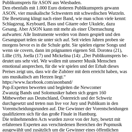
Publikumspreis für ASON aus Wiesbaden.
Den ebenfalls mit 1.000 Euro dotieren Publikumspreis gewann
ASON, vier musikalische Schwestern mit schwedischen Wurzeln.
Die Besetzung klingt nach einer Band, wie man schon viele kennt:
Schlagzeug, Keyboard, Bass und Gitarre oder Ukulele, dazu
Gesang. Aber ASON kann mit mehr als einer Überraschung
aufwarten: Alle Instrumente werden von ihnen gespielt und den
Gesangspart teilen sie unter sich auf. Seit vielen Jahren proben sie
morgens bevor es in die Schule geht. Sie spielen eigene Songs und
wenn sie covern, dann im prägnanten eigenen Stil. Dorotea (21),
Lillie (19), Joella (17) und Mickelina (14): „Der Publikumspreis be-
deutet uns sehr viel. Wir wollen mit unserer Musik Menschen
emotional ansprechen, für die wir spielen und der Erhalt dieses
Preises zeigt uns, dass wir die Zuhörer mit dem erreicht haben, was
uns musikalisch am Herzen liegt.“
https://www.facebook.com/asonband/
Pop-Experten bewerten und begleiten die Newcomer
Zwanzig Bands und Solomusiker haben sich gegen 160
Mitbewerber aus Deutschland, Österreich und der Schweiz
durchgesetzt und treten nun live vor Jury und Publikum in den
Vorentscheidungsrunden auf. Die Gewinner der Vorentscheidungen
qualifizieren sich für das große Finale in Hamburg.
Die teilnehmenden Acts wurden zuvor von der Jury, besetzt mit
erfahrenen Experten aus verschiedenen Bereichen der Popmusik
ausgewählt und zusätzlich um die Gewinner eines öffentlichen