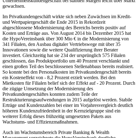
Unternehmenskundengeschäft bei stabilen Margen leicht über Markt
gewachsen.
Im Privatkundengeschäft wirkte sich neben Zuwächsen im Kredit-
und Wertpapiergeschäft die Ende 2015 in Rekordzeit
abgeschlossene Modernisierung des Bereichs bereits positiv auf
Kosten und Erträge aus. Von August 2014 bis Dezember 2015 hat
die HypoVereinsbank über 300 Mio € in die Modernisierung von
341 Filialen, den Ausbau digitaler Vertriebswege mit über 35
Innovationen sowie die weitere Qualifizierung ihrer Berater
investiert. Gleichzeitig hat sie 234 der ursprünglich 575 Filialen
geschlossen, das Produktportfolio um 40 Prozent verschlankt und
einen großen Teil des beschlossenen Stellenabbaus bereits realisiert.
So konnte bei den Personalkosten im Privatkundengeschäft bereits
ein Kosteneffekt von - 8,2 Prozent erzielt werden. Bei den
Mietkosten für Filialen belief sich der Effekt auf - 20 Prozent. Durch
die zügige Umsetzung der Modernisierung des
Privatkundengeschäftes konnten zudem Teile der
Restrukturierungsaufwendungen in 2015 aufgelöst werden. Stabile
Erträge und Kundenzahlen bei einer im Vorjahresvergleich deutlich
höheren Kundenzufriedenheit in der Kernzielgruppe sind ein
weiterer Erfolg dieses frühzeitig umgesetzten Pakets aus
Wachstums- und Effizienzmaßnahmen.
Auch im Wachstumsbereich Private Banking & Wealth
Management verzeichnete die HypoVereinsbank deutliche