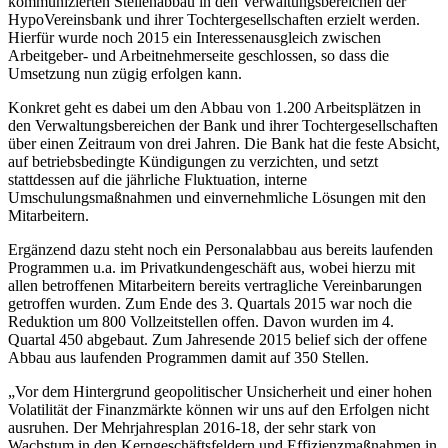
kommunizierten Stellenabbau in den Verwaltungsbereichen der
HypoVereinsbank und ihrer Tochtergesellschaften erzielt werden.
Hierfür wurde noch 2015 ein Interessenausgleich zwischen
Arbeitgeber- und Arbeitnehmerseite geschlossen, so dass die
Umsetzung nun zügig erfolgen kann.
Konkret geht es dabei um den Abbau von 1.200 Arbeitsplätzen in
den Verwaltungsbereichen der Bank und ihrer Tochtergesellschaften
über einen Zeitraum von drei Jahren. Die Bank hat die feste Absicht,
auf betriebsbedingte Kündigungen zu verzichten, und setzt
stattdessen auf die jährliche Fluktuation, interne
Umschulungsmaßnahmen und einvernehmliche Lösungen mit den
Mitarbeitern.
Ergänzend dazu steht noch ein Personalabbau aus bereits laufenden
Programmen u.a. im Privatkundengeschäft aus, wobei hierzu mit
allen betroffenen Mitarbeitern bereits vertragliche Vereinbarungen
getroffen wurden. Zum Ende des 3. Quartals 2015 war noch die
Reduktion um 800 Vollzeitstellen offen. Davon wurden im 4.
Quartal 450 abgebaut. Zum Jahresende 2015 belief sich der offene
Abbau aus laufenden Programmen damit auf 350 Stellen.
„Vor dem Hintergrund geopolitischer Unsicherheit und einer hohen
Volatilität der Finanzmärkte können wir uns auf den Erfolgen nicht
ausruhen. Der Mehrjahresplan 2016-18, der sehr stark von
Wachstum in den Kerngeschäftsfeldern und Effizienzmaßnahmen in