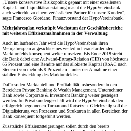
„Unsere konservative Risikopolitik gepaart mit einer exzellenten
Kapital- und Liquiditätsausstattung macht die HypoVereinsbank
auch weiterhin zu einem verlässlichen Partner für unsere Kunden“,
sagte Francesco Giordano, Finanzvorstand der HypoVereinsbank.
Mehrjahresplan verknüpft Wachstum der Geschäftsbereiche
mit weiteren Effizienzmaßnahmen in der Verwaltung
Auch im laufenden Jahr wird die HypoVereinsbank ihren
Mehrjahresplan angesichts eines weiterhin herausfordernden
Marktumfelds konsequent weiter umsetzen. Bis Ende 2018 strebt
die Bank dabei eine Aufwand-Ertrags-Relation (CIR) von höchstens
65 Prozent und eine Rendite auf das allokierte Kapital (RoAC nach
Steuern) von mehr als 9 Prozent an – unter der Annahme einer
stabilen Entwicklung des Marktumfeldes.
Dafür sollen Marktanteil und Profitabilität insbesondere in den
Bereichen Private Banking & Wealth Management, Unternehmer
Bank sowie Corporate & Investment Banking weiter gesteigert
werden. Im Privatkundengeschäft wird die HypoVereinsbank den
erfolgreich begonnenen Turnaround fortsetzen. Gleichzeitig soll die
Digitalisierung von Prozessen und Strukturen in allen Bereichen der
Bank konsequent fortgeführt werden.
Zusätzliche Effizienzsteigerungen sollen durch den bereits