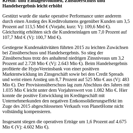
Kredit- und Einlagenvolumen, Zinsüberschuss und
Handelsergebnis leicht erhöht
Gestützt wurde die starke operative Performance unter anderem
durch einen Anstieg des Kreditvolumens gegenüber Kunden um 3,5
Prozent auf 113,5 Mrd € (Vorjahr, kurz: Vj: 109,6 Mrd €).
Gleichzeitig erhöhten sich die Kundeneinlagen um 7,0 Prozent auf
107,7 Mrd € (Vj: 100,7 Mrd €).
Gestiegene Kundenaktivitäten führten 2015 zu leichten Zuwächsen
bei Zinsüberschuss und Handelsergebnis. So stieg der
Zinsüberschuss trotz des anhaltend niedrigen Zinsniveaus um 3,2
Prozent auf 2.728 Mio € (Vj: 2.643 Mio €). Beim Handelsergebnis
profitierte die HypoVereinsbank von einer positiven
Marktentwicklung im Zinsgeschäft sowie bei den Credit Spreads
und weist einen Anstieg um 8,7 Prozent auf 525 Mio € aus (Vj: 483
Mio €). Der Provisionsüberschuss lag zum Abschluss des Jahres mit
1.035 Mio € leicht unter dem Vorjahreswert von 1.082 Mio €. Hier
konnte die positive Entwicklung im Kreditgeschäft mit
Unternehmerkunden den negativen Entkonsolidierungseffekt im
Zuge des 2015 abgeschlossenen Verkaufs von PlanetHome nicht
vollständig kompensieren.
Insgesamt stiegen die operativen Erträge um 1,6 Prozent auf 4.675
Mio € (Vj: 4.602 Mio €).