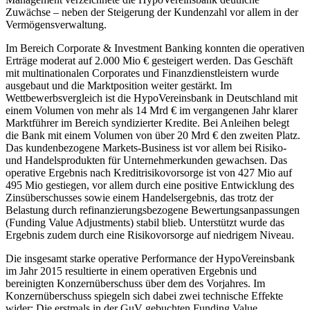
Zuwächse – neben der Steigerung der Kundenzahl vor allem in der
Vermögensverwaltung.
Im Bereich Corporate & Investment Banking konnten die operativen
Erträge moderat auf 2.000 Mio € gesteigert werden. Das Geschäft
mit multinationalen Corporates und Finanzdienstleistern wurde
ausgebaut und die Marktposition weiter gestärkt. Im
Wettbewerbsvergleich ist die HypoVereinsbank in Deutschland mit
einem Volumen von mehr als 14 Mrd € im vergangenen Jahr klarer
Marktführer im Bereich syndizierter Kredite. Bei Anleihen belegt
die Bank mit einem Volumen von über 20 Mrd € den zweiten Platz.
Das kundenbezogene Markets-Business ist vor allem bei Risiko-
und Handelsprodukten für Unternehmerkunden gewachsen. Das
operative Ergebnis nach Kreditrisikovorsorge ist von 427 Mio auf
495 Mio gestiegen, vor allem durch eine positive Entwicklung des
Zinsüberschusses sowie einem Handelsergebnis, das trotz der
Belastung durch refinanzierungsbezogene Bewertungsanpassungen
(Funding Value Adjustments) stabil blieb. Unterstützt wurde das
Ergebnis zudem durch eine Risikovorsorge auf niedrigem Niveau.
Die insgesamt starke operative Performance der HypoVereinsbank
im Jahr 2015 resultierte in einem operativen Ergebnis und
bereinigten Konzernüberschuss über dem des Vorjahres. Im
Konzernüberschuss spiegeln sich dabei zwei technische Effekte
wider: Die erstmals in der GuV gebuchten Funding Value