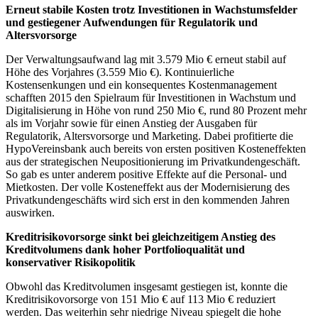
Erneut stabile Kosten trotz Investitionen in Wachstumsfelder
und gestiegener Aufwendungen für Regulatorik und
Altersvorsorge
Der Verwaltungsaufwand lag mit 3.579 Mio € erneut stabil auf
Höhe des Vorjahres (3.559 Mio €). Kontinuierliche
Kostensenkungen und ein konsequentes Kostenmanagement
schafften 2015 den Spielraum für Investitionen in Wachstum und
Digitalisierung in Höhe von rund 250 Mio €, rund 80 Prozent mehr
als im Vorjahr sowie für einen Anstieg der Ausgaben für
Regulatorik, Altersvorsorge und Marketing. Dabei profitierte die
HypoVereinsbank auch bereits von ersten positiven Kosteneffekten
aus der strategischen Neupositionierung im Privatkundengeschäft.
So gab es unter anderem positive Effekte auf die Personal- und
Mietkosten. Der volle Kosteneffekt aus der Modernisierung des
Privatkundengeschäfts wird sich erst in den kommenden Jahren
auswirken.
Kreditrisikovorsorge sinkt bei gleichzeitigem Anstieg des
Kreditvolumens dank hoher Portfolioqualität und
konservativer Risikopolitik
Obwohl das Kreditvolumen insgesamt gestiegen ist, konnte die
Kreditrisikovorsorge von 151 Mio € auf 113 Mio € reduziert
werden. Das weiterhin sehr niedrige Niveau spiegelt die hohe