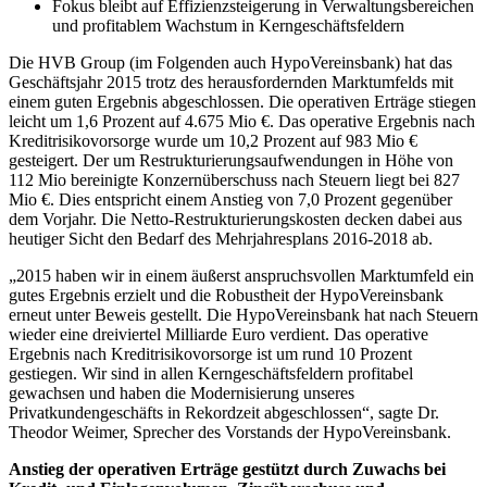
Fokus bleibt auf Effizienzsteigerung in Verwaltungsbereichen
und profitablem Wachstum in Kerngeschäftsfeldern
Die HVB Group (im Folgenden auch HypoVereinsbank) hat das
Geschäftsjahr 2015 trotz des herausfordernden Marktumfelds mit
einem guten Ergebnis abgeschlossen. Die operativen Erträge stiegen
leicht um 1,6 Prozent auf 4.675 Mio €. Das operative Ergebnis nach
Kreditrisikovorsorge wurde um 10,2 Prozent auf 983 Mio €
gesteigert. Der um Restrukturierungsaufwendungen in Höhe von
112 Mio bereinigte Konzernüberschuss nach Steuern liegt bei 827
Mio €. Dies entspricht einem Anstieg von 7,0 Prozent gegenüber
dem Vorjahr. Die Netto-Restrukturierungskosten decken dabei aus
heutiger Sicht den Bedarf des Mehrjahresplans 2016-2018 ab.
„2015 haben wir in einem äußerst anspruchsvollen Marktumfeld ein
gutes Ergebnis erzielt und die Robustheit der HypoVereinsbank
erneut unter Beweis gestellt. Die HypoVereinsbank hat nach Steuern
wieder eine dreiviertel Milliarde Euro verdient. Das operative
Ergebnis nach Kreditrisikovorsorge ist um rund 10 Prozent
gestiegen. Wir sind in allen Kerngeschäftsfeldern profitabel
gewachsen und haben die Modernisierung unseres
Privatkundengeschäfts in Rekordzeit abgeschlossen“, sagte Dr.
Theodor Weimer, Sprecher des Vorstands der HypoVereinsbank.
Anstieg der operativen Erträge gestützt durch Zuwachs bei