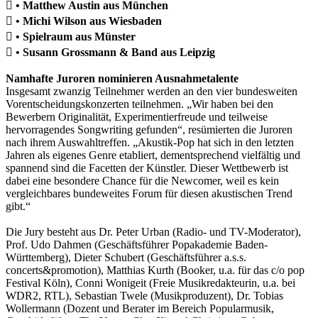
 • Matthew Austin aus München
 • Michi Wilson aus Wiesbaden
 • Spielraum aus Münster
 • Susann Grossmann & Band aus Leipzig
Namhafte Juroren nominieren Ausnahmetalente
Insgesamt zwanzig Teilnehmer werden an den vier bundesweiten
Vorentscheidungskonzerten teilnehmen. „Wir haben bei den
Bewerbern Originalität, Experimentierfreude und teilweise
hervorragendes Songwriting gefunden“, resümierten die Juroren
nach ihrem Auswahltreffen. „Akustik-Pop hat sich in den letzten
Jahren als eigenes Genre etabliert, dementsprechend vielfältig und
spannend sind die Facetten der Künstler. Dieser Wettbewerb ist
dabei eine besondere Chance für die Newcomer, weil es kein
vergleichbares bundeweites Forum für diesen akustischen Trend
gibt.“
Die Jury besteht aus Dr. Peter Urban (Radio- und TV-Moderator),
Prof. Udo Dahmen (Geschäftsführer Popakademie Baden-
Württemberg), Dieter Schubert (Geschäftsführer a.s.s.
concerts&promotion), Matthias Kurth (Booker, u.a. für das c/o pop
Festival Köln), Conni Wonigeit (Freie Musikredakteurin, u.a. bei
WDR2, RTL), Sebastian Twele (Musikproduzent), Dr. Tobias
Wollermann (Dozent und Berater im Bereich Popularmusik,