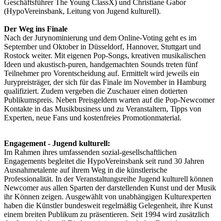
Geschäftsführer The Young ClassX) und Christiane Gabor
(HypoVereinsbank, Leitung von Jugend kulturell).
Der Weg ins Finale
Nach der Jurynominierung und dem Online-Voting geht es im
September und Oktober in Düsseldorf, Hannover, Stuttgart und
Rostock weiter. Mit eigenen Pop-Songs, kreativen musikalischen
Ideen und akustisch-puren, handgemachten Sounds treten fünf
Teilnehmer pro Vorentscheidung auf. Ermittelt wird jeweils ein
Jurypreisträger, der sich für das Finale im November in Hamburg
qualifiziert. Zudem vergeben die Zuschauer einen dotierten
Publikumspreis. Neben Preisgeldern warten auf die Pop-Newcomer
Kontakte in das Musikbusiness und zu Veranstaltern, Tipps von
Experten, neue Fans und kostenfreies Promotionmaterial.
Engagement - Jugend kulturell:
Im Rahmen ihres umfassenden sozial-gesellschaftlichen
Engagements begleitet die HypoVereinsbank seit rund 30 Jahren
Ausnahmetalente auf ihrem Weg in die künstlerische
Professionalität. In der Veranstaltungsreihe Jugend kulturell können
Newcomer aus allen Sparten der darstellenden Kunst und der Musik
ihr Können zeigen. Ausgewählt von unabhängigen Kulturexperten
haben die Künstler bundesweit regelmäßig Gelegenheit, ihre Kunst
einem breiten Publikum zu präsentieren. Seit 1994 wird zusätzlich