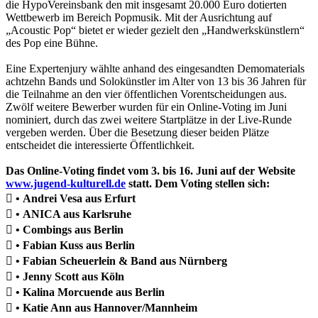
die HypoVereinsbank den mit insgesamt 20.000 Euro dotierten
Wettbewerb im Bereich Popmusik. Mit der Ausrichtung auf
„Acoustic Pop“ bietet er wieder gezielt den „Handwerkskünstlern“
des Pop eine Bühne.
Eine Expertenjury wählte anhand des eingesandten Demomaterials
achtzehn Bands und Solokünstler im Alter von 13 bis 36 Jahren für
die Teilnahme an den vier öffentlichen Vorentscheidungen aus.
Zwölf weitere Bewerber wurden für ein Online-Voting im Juni
nominiert, durch das zwei weitere Startplätze in der Live-Runde
vergeben werden. Über die Besetzung dieser beiden Plätze
entscheidet die interessierte Öffentlichkeit.
Das Online-Voting findet vom 3. bis 16. Juni auf der Website
www.jugend-kulturell.de
statt. Dem Voting stellen sich:
 • Andrei Vesa aus Erfurt
 • ANICA aus Karlsruhe
 • Combings aus Berlin
 • Fabian Kuss aus Berlin
 • Fabian Scheuerlein & Band aus Nürnberg
 • Jenny Scott aus Köln
 • Kalina Morcuende aus Berlin
 • Katie Ann aus Hannover/Mannheim