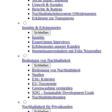
Social Impact Banking
Umwelt & Soziales
Berichte & Ratings
Nachhaltigkeitsbezogene Offenlegungen
Erklärung zur Transparenz
Insights & Erfolgsstories
Schließen
Insights
Expert:innen Interviews
Erfolgsstories unserer Kunden
#gemeinsamverändern mit Felix Neureuther
Bedeutung von Nachhaltigkeit
Schließen
Bedeutung von Nachhaltigkeit
Studien
ESG Kriterien
EU-Taxonomie
Greenwashing vermeiden
SDG - Sustainable Development Goals
Nachhaltigkeitsrating
Nachhaltigkeit für Privatkunden
Schließen