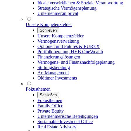
Ideale verwirklichen & Soziale Verantwortung
Strategische Vermögensplanung
Unternehmer:in privat
Unsere Kompetenzfelder
Schließen
Unsere Kompetenzfelder
Vermögensverwaltung
Optionen und Futures & EUREX
Portfolioberatung HVB OneWealth
Finanzierungslösungen
Vermögens- und Finanznachfolgeplanung
Stiftungsberatung
Art Management
Oldtimer Investments
Fokusthemen
Schließen
Fokusthemen
Family Office
Private Equity
Unternehmerische Beteiligungen
Sustainable Investment Office
Real Estate Advisory