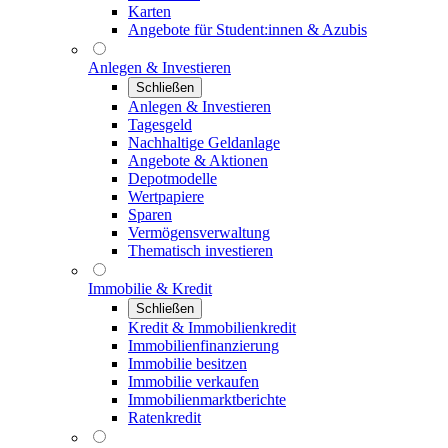
Karten
Angebote für Student:innen & Azubis
Anlegen & Investieren
Schließen
Anlegen & Investieren
Tagesgeld
Nachhaltige Geldanlage
Angebote & Aktionen
Depotmodelle
Wertpapiere
Sparen
Vermögensverwaltung
Thematisch investieren
Immobilie & Kredit
Schließen
Kredit & Immobilienkredit
Immobilienfinanzierung
Immobilie besitzen
Immobilie verkaufen
Immobilienmarktberichte
Ratenkredit