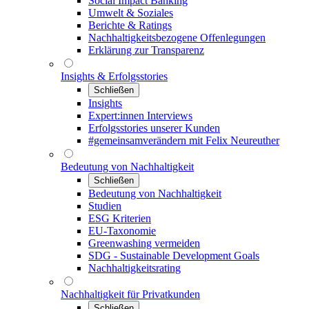
Social Impact Banking
Umwelt & Soziales
Berichte & Ratings
Nachhaltigkeitsbezogene Offenlegungen
Erklärung zur Transparenz
Insights & Erfolgsstories
Schließen
Insights
Expert:innen Interviews
Erfolgsstories unserer Kunden
#gemeinsamverändern mit Felix Neureuther
Bedeutung von Nachhaltigkeit
Schließen
Bedeutung von Nachhaltigkeit
Studien
ESG Kriterien
EU-Taxonomie
Greenwashing vermeiden
SDG - Sustainable Development Goals
Nachhaltigkeitsrating
Nachhaltigkeit für Privatkunden
Schließen