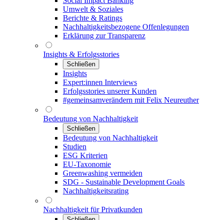
Social Impact Banking
Umwelt & Soziales
Berichte & Ratings
Nachhaltigkeitsbezogene Offenlegungen
Erklärung zur Transparenz
Insights & Erfolgsstories
Schließen
Insights
Expert:innen Interviews
Erfolgsstories unserer Kunden
#gemeinsamverändern mit Felix Neureuther
Bedeutung von Nachhaltigkeit
Schließen
Bedeutung von Nachhaltigkeit
Studien
ESG Kriterien
EU-Taxonomie
Greenwashing vermeiden
SDG - Sustainable Development Goals
Nachhaltigkeitsrating
Nachhaltigkeit für Privatkunden
Schließen