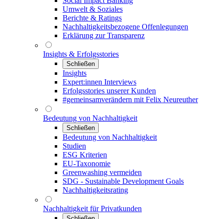
Social Impact Banking
Umwelt & Soziales
Berichte & Ratings
Nachhaltigkeitsbezogene Offenlegungen
Erklärung zur Transparenz
Insights & Erfolgsstories
Schließen
Insights
Expert:innen Interviews
Erfolgsstories unserer Kunden
#gemeinsamverändern mit Felix Neureuther
Bedeutung von Nachhaltigkeit
Schließen
Bedeutung von Nachhaltigkeit
Studien
ESG Kriterien
EU-Taxonomie
Greenwashing vermeiden
SDG - Sustainable Development Goals
Nachhaltigkeitsrating
Nachhaltigkeit für Privatkunden
Schließen