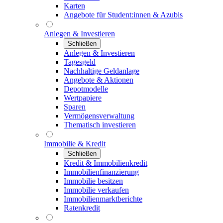
Karten
Angebote für Student:innen & Azubis
Anlegen & Investieren
Schließen
Anlegen & Investieren
Tagesgeld
Nachhaltige Geldanlage
Angebote & Aktionen
Depotmodelle
Wertpapiere
Sparen
Vermögensverwaltung
Thematisch investieren
Immobilie & Kredit
Schließen
Kredit & Immobilienkredit
Immobilienfinanzierung
Immobilie besitzen
Immobilie verkaufen
Immobilienmarktberichte
Ratenkredit