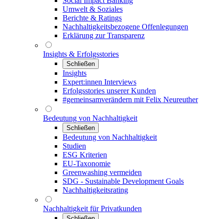
Social Impact Banking
Umwelt & Soziales
Berichte & Ratings
Nachhaltigkeitsbezogene Offenlegungen
Erklärung zur Transparenz
Insights & Erfolgsstories
Schließen
Insights
Expert:innen Interviews
Erfolgsstories unserer Kunden
#gemeinsamverändern mit Felix Neureuther
Bedeutung von Nachhaltigkeit
Schließen
Bedeutung von Nachhaltigkeit
Studien
ESG Kriterien
EU-Taxonomie
Greenwashing vermeiden
SDG - Sustainable Development Goals
Nachhaltigkeitsrating
Nachhaltigkeit für Privatkunden
Schließen