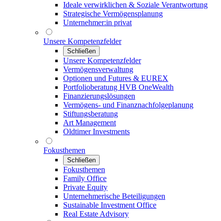
Ideale verwirklichen & Soziale Verantwortung
Strategische Vermögensplanung
Unternehmer:in privat
Unsere Kompetenzfelder
Schließen
Unsere Kompetenzfelder
Vermögensverwaltung
Optionen und Futures & EUREX
Portfolioberatung HVB OneWealth
Finanzierungslösungen
Vermögens- und Finanznachfolgeplanung
Stiftungsberatung
Art Management
Oldtimer Investments
Fokusthemen
Schließen
Fokusthemen
Family Office
Private Equity
Unternehmerische Beteiligungen
Sustainable Investment Office
Real Estate Advisory