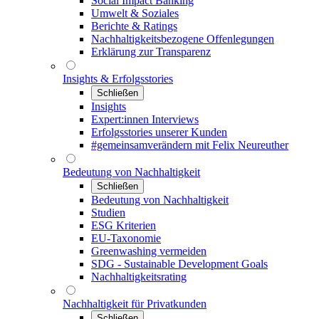
Social Impact Banking
Umwelt & Soziales
Berichte & Ratings
Nachhaltigkeitsbezogene Offenlegungen
Erklärung zur Transparenz
Insights & Erfolgsstories
Schließen
Insights
Expert:innen Interviews
Erfolgsstories unserer Kunden
#gemeinsamverändern mit Felix Neureuther
Bedeutung von Nachhaltigkeit
Schließen
Bedeutung von Nachhaltigkeit
Studien
ESG Kriterien
EU-Taxonomie
Greenwashing vermeiden
SDG - Sustainable Development Goals
Nachhaltigkeitsrating
Nachhaltigkeit für Privatkunden
Schließen