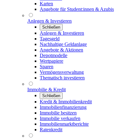
Karten
Angebote für Student:innen & Azubis
Anlegen & Investieren
Schließen
Anlegen & Investieren
Tagesgeld
Nachhaltige Geldanlage
Angebote & Aktionen
Depotmodelle
Wertpapiere
Sparen
Vermögensverwaltung
Thematisch investieren
Immobilie & Kredit
Schließen
Kredit & Immobilienkredit
Immobilienfinanzierung
Immobilie besitzen
Immobilie verkaufen
Immobilienmarktberichte
Ratenkredit