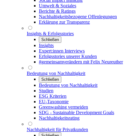
Social Impact Banking
Umwelt & Soziales
Berichte & Ratings
Nachhaltigkeitsbezogene Offenlegungen
Erklärung zur Transparenz
Insights & Erfolgsstories
Schließen
Insights
Expert:innen Interviews
Erfolgsstories unserer Kunden
#gemeinsamverändern mit Felix Neureuther
Bedeutung von Nachhaltigkeit
Schließen
Bedeutung von Nachhaltigkeit
Studien
ESG Kriterien
EU-Taxonomie
Greenwashing vermeiden
SDG - Sustainable Development Goals
Nachhaltigkeitsrating
Nachhaltigkeit für Privatkunden
Schließen