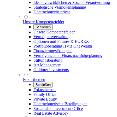
Ideale verwirklichen & Soziale Verantwortung
Strategische Vermögensplanung
Unternehmer:in privat
Unsere Kompetenzfelder
Schließen
Unsere Kompetenzfelder
Vermögensverwaltung
Optionen und Futures & EUREX
Portfolioberatung HVB OneWealth
Finanzierungslösungen
Vermögens- und Finanznachfolgeplanung
Stiftungsberatung
Art Management
Oldtimer Investments
Fokusthemen
Schließen
Fokusthemen
Family Office
Private Equity
Unternehmerische Beteiligungen
Sustainable Investment Office
Real Estate Advisory