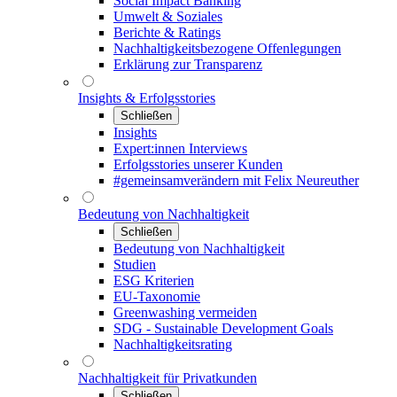
Social Impact Banking
Umwelt & Soziales
Berichte & Ratings
Nachhaltigkeitsbezogene Offenlegungen
Erklärung zur Transparenz
Insights & Erfolgsstories
Schließen
Insights
Expert:innen Interviews
Erfolgsstories unserer Kunden
#gemeinsamverändern mit Felix Neureuther
Bedeutung von Nachhaltigkeit
Schließen
Bedeutung von Nachhaltigkeit
Studien
ESG Kriterien
EU-Taxonomie
Greenwashing vermeiden
SDG - Sustainable Development Goals
Nachhaltigkeitsrating
Nachhaltigkeit für Privatkunden
Schließen