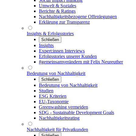
Social Impact Banking
Umwelt & Soziales
Berichte & Ratings
Nachhaltigkeitsbezogene Offenlegungen
Erklärung zur Transparenz
Insights & Erfolgsstories
Schließen
Insights
Expert:innen Interviews
Erfolgsstories unserer Kunden
#gemeinsamverändern mit Felix Neureuther
Bedeutung von Nachhaltigkeit
Schließen
Bedeutung von Nachhaltigkeit
Studien
ESG Kriterien
EU-Taxonomie
Greenwashing vermeiden
SDG - Sustainable Development Goals
Nachhaltigkeitsrating
Nachhaltigkeit für Privatkunden
Schließen