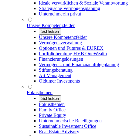
Ideale verwirklichen & Soziale Verantwortung
Strategische Vermögensplanung
Unternehmer:in privat
Unsere Kompetenzfelder
Schließen
Unsere Kompetenzfelder
Vermögensverwaltung
Optionen und Futures & EUREX
Portfolioberatung HVB OneWealth
Finanzierungslösungen
Vermögens- und Finanznachfolgeplanung
Stiftungsberatung
Art Management
Oldtimer Investments
Fokusthemen
Schließen
Fokusthemen
Family Office
Private Equity
Unternehmerische Beteiligungen
Sustainable Investment Office
Real Estate Advisory