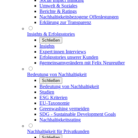
Social Impact Banking
Umwelt & Soziales
Berichte & Ratings
Nachhaltigkeitsbezogene Offenlegungen
Erklärung zur Transparenz
Insights & Erfolgsstories
Schließen
Insights
Expert:innen Interviews
Erfolgsstories unserer Kunden
#gemeinsamverändern mit Felix Neureuther
Bedeutung von Nachhaltigkeit
Schließen
Bedeutung von Nachhaltigkeit
Studien
ESG Kriterien
EU-Taxonomie
Greenwashing vermeiden
SDG - Sustainable Development Goals
Nachhaltigkeitsrating
Nachhaltigkeit für Privatkunden
Schließen