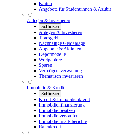
Karten
Angebote für Student:innen & Azubis
Anlegen & Investieren
Schließen
Anlegen & Investieren
Tagesgeld
Nachhaltige Geldanlage
Angebote & Aktionen
Depotmodelle
Wertpapiere
Sparen
Vermögensverwaltung
Thematisch investieren
Immobilie & Kredit
Schließen
Kredit & Immobilienkredit
Immobilienfinanzierung
Immobilie besitzen
Immobilie verkaufen
Immobilienmarktberichte
Ratenkredit