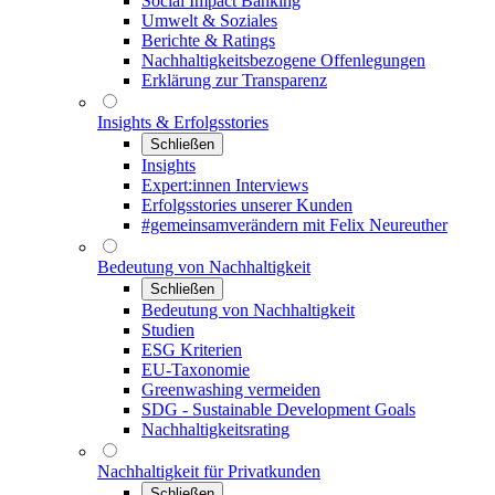
Social Impact Banking
Umwelt & Soziales
Berichte & Ratings
Nachhaltigkeitsbezogene Offenlegungen
Erklärung zur Transparenz
Insights & Erfolgsstories
Schließen
Insights
Expert:innen Interviews
Erfolgsstories unserer Kunden
#gemeinsamverändern mit Felix Neureuther
Bedeutung von Nachhaltigkeit
Schließen
Bedeutung von Nachhaltigkeit
Studien
ESG Kriterien
EU-Taxonomie
Greenwashing vermeiden
SDG - Sustainable Development Goals
Nachhaltigkeitsrating
Nachhaltigkeit für Privatkunden
Schließen