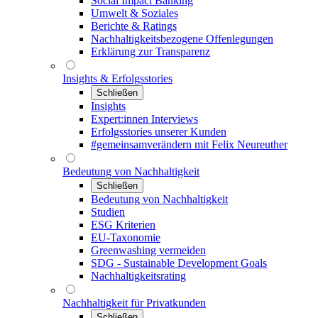
Social Impact Banking
Umwelt & Soziales
Berichte & Ratings
Nachhaltigkeitsbezogene Offenlegungen
Erklärung zur Transparenz
Insights & Erfolgsstories
Schließen
Insights
Expert:innen Interviews
Erfolgsstories unserer Kunden
#gemeinsamverändern mit Felix Neureuther
Bedeutung von Nachhaltigkeit
Schließen
Bedeutung von Nachhaltigkeit
Studien
ESG Kriterien
EU-Taxonomie
Greenwashing vermeiden
SDG - Sustainable Development Goals
Nachhaltigkeitsrating
Nachhaltigkeit für Privatkunden
Schließen